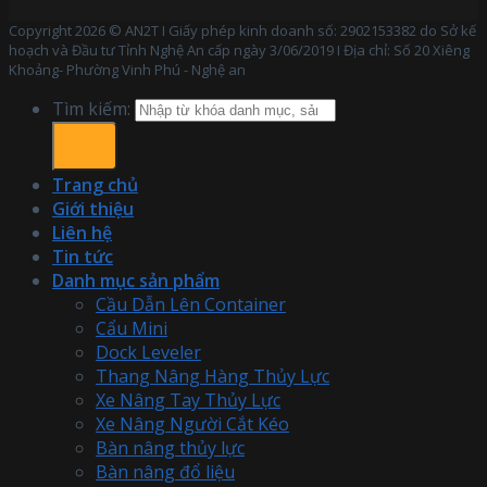
Copyright 2026 © AN2T I Giấy phép kinh doanh số: 2902153382 do Sở kế
hoạch và Đầu tư Tỉnh Nghệ An cấp ngày 3/06/2019 I Địa chỉ: Số 20 Xiêng
Khoảng- Phường Vinh Phú - Nghệ an
Tìm kiếm:
Trang chủ
Giới thiệu
Liên hệ
Tin tức
Danh mục sản phẩm
Cầu Dẫn Lên Container
Cẩu Mini
Dock Leveler
Thang Nâng Hàng Thủy Lực
Xe Nâng Tay Thủy Lực
Xe Nâng Người Cắt Kéo
Bàn nâng thủy lực
Bàn nâng đổ liệu