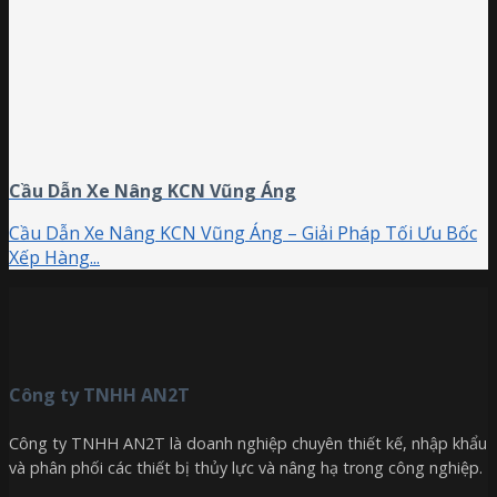
Cầu Dẫn Xe Nâng KCN Vũng Áng
Cầu Dẫn Xe Nâng KCN Vũng Áng – Giải Pháp Tối Ưu Bốc
Xếp Hàng...
Công ty TNHH AN2T
Công ty TNHH AN2T là doanh nghiệp chuyên thiết kế, nhập khẩu
và phân phối các thiết bị thủy lực và nâng hạ trong công nghiệp.