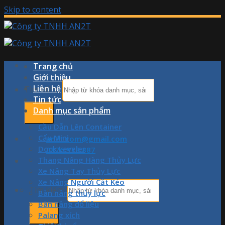
Skip to content
Trang chủ
Giới thiệu
Liên hệ
Tìm kiếm:
Tin tức
Danh mục sản phẩm
Cầu Dẫn Lên Container
Cẩu Mini
an2t.com@gmail.com
Dock Leveler
0876.978.887
Thang Nâng Hàng Thủy Lực
Xe Nâng Tay Thủy Lực
Xe Nâng Người Cắt Kéo
Tìm kiếm:
Bàn nâng thủy lực
Bàn nâng đổ liệu
Palang xích