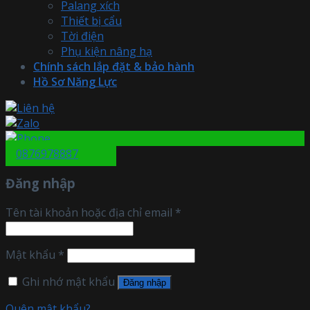
Palang xích
Thiết bị cẩu
Tời điện
Phụ kiện nâng hạ
Chính sách lắp đặt & bảo hành
Hồ Sơ Năng Lực
0876978887
Đăng nhập
Tên tài khoản hoặc địa chỉ email
*
Mật khẩu
*
Ghi nhớ mật khẩu
Đăng nhập
Quên mật khẩu?