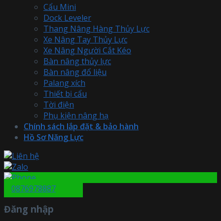
Cẩu Mini
Dock Leveler
Thang Nâng Hàng Thủy Lực
Xe Nâng Tay Thủy Lực
Xe Nâng Người Cắt Kéo
Bàn nâng thủy lực
Bàn nâng đổ liệu
Palang xích
Thiết bị cẩu
Tời điện
Phụ kiện nâng hạ
Chính sách lắp đặt & bảo hành
Hồ Sơ Năng Lực
0876978887
Đăng nhập