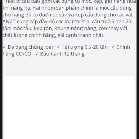
Thiết bị cẩu bao gồm các dụng cụ móc, kẹp, giữ hàng hóa
khi nâng hạ. Hai nhóm sản phẩm chính là móc cẩu dùng
cho hàng đã có đai/móc sẵn và kẹp cẩu dùng cho các vật
AN2T cung cấp đầy đủ các loại thiết bị cẩu từ 0.5 đến 20
tấn: móc cẩu, kẹp tôn, khung nâng hàng, con chạy với
chất lượng chính hãng, giá cạnh tranh nhất.
✓ Đa dạng chủng loại · ✓ Tải trọng 0.5-20 tấn · ✓ Chính
hãng CO/CQ · ✓ Bảo hành 12 tháng