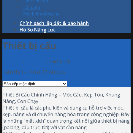
Thiết bị cẩu
Tời điện
Phụ kiện nâng hạ
Chính sách lắp đặt & bảo hành
Hồ Sơ Năng Lực
Thiết bị cẩu
Trang chủ
/
Sản phẩm
/
Thiết bị cẩu
Hiển thị 1–12 của 37 kết quả
Thiết Bị Cẩu Chính Hãng – Móc Cẩu, Kẹp Tôn, Khung
Nâng, Con Chạy
Thiết bị cẩu là các phụ kiện và dụng cụ hỗ trợ việc móc,
kẹp, nâng và di chuyển hàng hóa trong công nghiệp. Đây
là những “mắt xích” quan trọng kết nối giữa thiết bị nâng
(palang, cẩu trục, tời) với vật cần nâng.