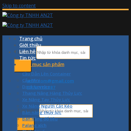
Skip to content
Trang chủ
Giới thiệu
Liên hệ
Tìm kiếm:
Tin tức
Danh mục sản phẩm
Cầu Dẫn Lên Container
Cẩu Mini
an2t.com@gmail.com
Dock Leveler
0876.978.887
Thang Nâng Hàng Thủy Lực
Xe Nâng Tay Thủy Lực
Xe Nâng Người Cắt Kéo
Tìm kiếm:
Bàn nâng thủy lực
Bàn nâng đổ liệu
Palang xích