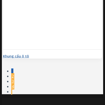
Khung cẩu ô tô
1
2
3
4