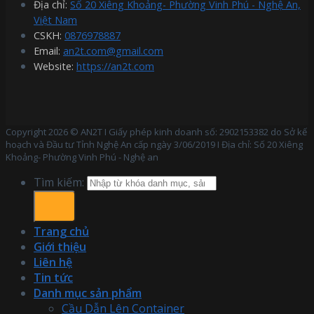
Địa chỉ:
Số 20 Xiêng Khoảng- Phường Vinh Phú - Nghệ An,
Việt Nam
CSKH:
0876978887
Email:
an2t.com@gmail.com
Website:
https://an2t.com
Copyright 2026 © AN2T I Giấy phép kinh doanh số: 2902153382 do Sở kế
hoạch và Đầu tư Tỉnh Nghệ An cấp ngày 3/06/2019 I Địa chỉ: Số 20 Xiêng
Khoảng- Phường Vinh Phú - Nghệ an
Tìm kiếm:
Trang chủ
Giới thiệu
Liên hệ
Tin tức
Danh mục sản phẩm
Cầu Dẫn Lên Container