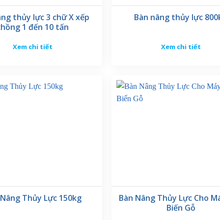
ng thủy lực 3 chữ X xếp
Bàn nâng thủy lực 800
chồng 1 đến 10 tấn
 đổi tùy theo nhu cầu của từng khách hàng.
Xem chi tiết
Xem chi tiết
t.
600kg, chiều cao nâng hạ 80-820mm
p ứng tốt nhu cầu nâng hạ hàng hóa có khối lượng lớn trong các ngành
loại hàng hóa, pallet đa dạng.
 giúp bàn nâng phù hợp với nhiều loại xe nâng và không gian làm việc
 Nâng Thủy Lực 150kg
Bàn Nâng Thủy Lực Cho M
Biến Gỗ