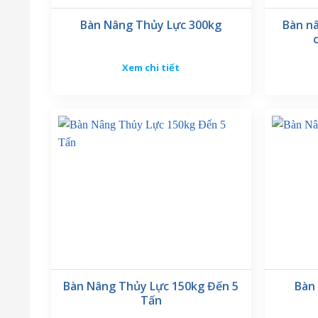
Lưu ý:
Bàn Nâng Thủy Lực 300kg
Bàn nâ
Trên đây chỉ là thông số tham khảo, thực tế có thể thay
Xem chi tiết
Một số tính năng có thể cắt bớt để tối ưu chi phí sản xuấ
Đặc điểm của
bàn nâng thủy lực 
✔️ Với tải trọng nâng lên đến 600kg, bàn nâng thủy lực đá
nghiệp, sản xuất, kho vận.
✔️ Kích thước bàn nâng (1500x900mm) đủ rộng để chứa các 
✔️ Chiều cao nâng tối đa 900mm, chiều cao tối thiểu 80mm
nhau.
Bàn Nâng Thủy Lực 150kg Đến 5
Bàn
Tấn