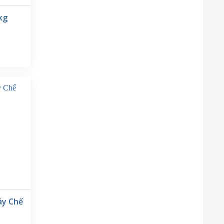
kg
 công
 khác
áy Chế