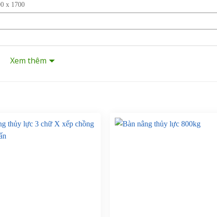
00 x 1700
Xem thêm
lên/xuống (dead-man) với dây cáp 3m, nút dừng khẩn cấp
iston, cần piston mạ crôm
iây trong 2 ca hoặc 4.000 lần/năm
-1