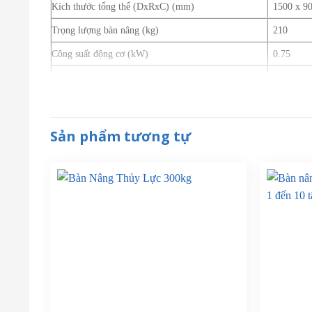
Kích thước tổng thể (DxRxC) (mm)
1500 x 9
Trọng lượng bàn nâng (kg)
210
Công suất động cơ (kW)
0.75
Thời gian nâng (giây)
13
Tốc độ nâng (mm/s)
63
Điện áp kết nối
380V
Sản phẩm tương tự
Điện áp điều khiển
24V DC
Cấp độ bảo vệ
IP54
Màu sắc
Tùy chọn
Điều khiển
Nút nhấn 
Xy lanh thủy lực
Xy lanh p
Cường độ hành trình cho phép
3-4 lần/g
Tiêu chuẩn
EN 1570