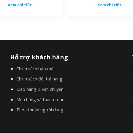
Xem chi tiết
Xem chi tiết
Hỗ trợ khách hàng
Chính sách bảo mật
Chính sách đổi trả hàng
c 600kg, chiều cao nâng hạ 80 – 820 mm
Giao hàng & vận chuyển
Mua hàng và thanh toán
hanh chóng, chỉ trong 13 giây.
Thỏa thuận người dùng
g ống, van điện từ, van điều chỉnh tốc độ hạ, van quá áp, van lưu lượ