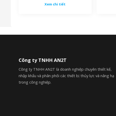
Xem chi tiết
Công ty TNHH AN2T
Công ty TNHH AN2T là doanh nghiệp chuyên thiết kế,
Bàn nâng thủy lự
nhập khẩu và phân phối các thiết bị thủy lực và nâng hạ
trong công nghiệp.
✔️ Công suất động cơ 0.75kW cho phép nâng hạ hàng hóa n
✔️ Hệ thống an toàn đa lớp với lan can, van chống vỡ đườn
đổi.