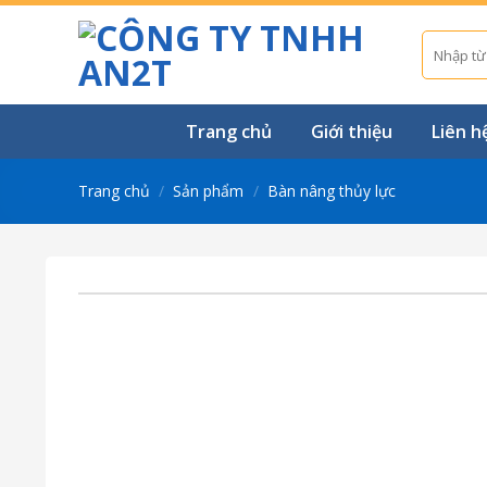
Skip
to
Tìm
kiếm:
content
Trang chủ
Giới thiệu
Liên h
Trang chủ
/
Sản phẩm
/
Bàn nâng thủy lực