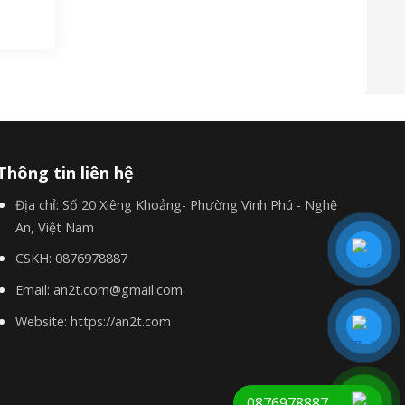
Thông tin liên hệ
Địa chỉ:
Số 20 Xiêng Khoảng- Phường Vinh Phú - Nghệ
An, Việt Nam
CSKH:
0876978887
Email:
an2t.com@gmail.com
Website:
https://an2t.com
ng không
0876978887