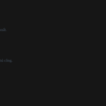
xuất.
thủ công.