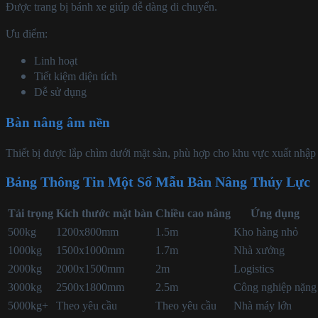
Được trang bị bánh xe giúp dễ dàng di chuyển.
Ưu điểm:
Linh hoạt
Tiết kiệm diện tích
Dễ sử dụng
Bàn nâng âm nền
Thiết bị được lắp chìm dưới mặt sàn, phù hợp cho khu vực xuất nhậ
Bảng Thông Tin Một Số Mẫu Bàn Nâng Thủy Lực
Tải trọng
Kích thước mặt bàn
Chiều cao nâng
Ứng dụng
500kg
1200x800mm
1.5m
Kho hàng nhỏ
1000kg
1500x1000mm
1.7m
Nhà xưởng
2000kg
2000x1500mm
2m
Logistics
3000kg
2500x1800mm
2.5m
Công nghiệp nặng
5000kg+
Theo yêu cầu
Theo yêu cầu
Nhà máy lớn