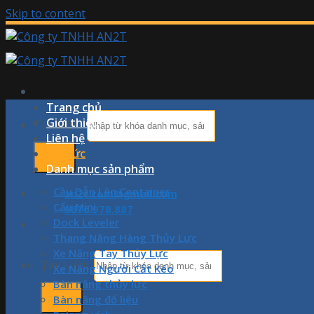
Skip to content
Trang chủ
Giới thiệu
Tìm kiếm:
Liên hệ
Tin tức
Danh mục sản phẩm
Cầu Dẫn Lên Container
an2t.com@gmail.com
Cẩu Mini
0876.978.887
Dock Leveler
Thang Nâng Hàng Thủy Lực
Xe Nâng Tay Thủy Lực
Tìm kiếm:
Xe Nâng Người Cắt Kéo
Bàn nâng thủy lực
Bàn nâng đổ liệu