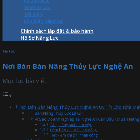
Palang xích
Thiết bị cẩu
Tời điện
Phụ kiện nâng hạ
Chính sách lắp đặt & bảo hành
Hồ Sơ Năng Lực
Tin tức
Nơi Bán Bàn Nâng Thủy Lực Nghệ An
Mục lục bài viết
Nơi Bán Bàn Nâng Thủy Lực Nghệ An Uy Tín Cho Nhà Má
Bàn Nâng Thủy Lực Là Gì?
Vì Sao Doanh Nghiệp Tại Nghệ An Cần Đầu Tư Bàn Nâng
Tăng năng suất làm việc
Đảm bảo an toàn lao động
Tiết kiệm chi phí nhân công