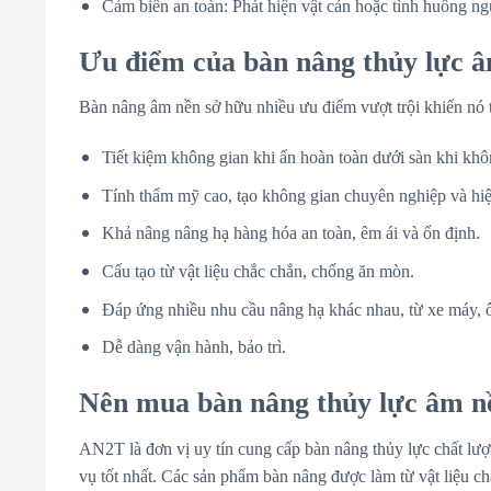
Cảm biến an toàn: Phát hiện vật cản hoặc tình huống n
Ưu điểm của bàn nâng thủy lực 
Bàn nâng âm nền sở hữu nhiều ưu điểm vượt trội khiến nó t
Tiết kiệm không gian khi ẩn hoàn toàn dưới sàn khi kh
Tính thẩm mỹ cao, tạo không gian chuyên nghiệp và hiệ
Khả nâng nâng hạ hàng hóa an toàn, êm ái và ổn định.
Cấu tạo từ vật liệu chắc chắn, chống ăn mòn.
Đáp ứng nhiều nhu cầu nâng hạ khác nhau, từ xe máy, ô
Dễ dàng vận hành, bảo trì.
Nên mua bàn nâng thủy lực âm n
AN2T là đơn vị uy tín cung cấp bàn nâng thủy lực chất l
vụ tốt nhất. Các sản phẩm bàn nâng được làm từ vật liệu ch