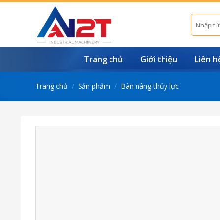
Skip
to
Tìm
kiếm:
content
Trang chủ
Giới thiệu
Liên h
Trang chủ
/
Sản phẩm
/
Bàn nâng thủy lực