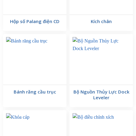
Hộp số Palang điện CD
Kích chân
Bầu phanh thủy lực
được thiết kế với phần thủy lực và phần điện
Bánh răng cầu trục
Bộ Nguồn Thủy Lực Dock
Leveler
Thiết bị này có kết cấu nguyên khối gọn gàng, bao gồm hai phần
chính hoạt động đồng bộ:
Động cơ điện (Phần đầu màu xanh):
Là loại động cơ 3 pha
chuyên dụng, có nhiệm vụ quay bơm dầu bên trong để tạo áp