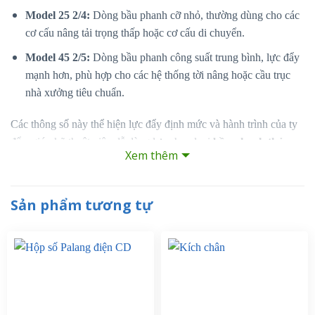
Model 25 2/4:
Dòng bầu phanh cỡ nhỏ, thường dùng cho các
cơ cấu nâng tải trọng thấp hoặc cơ cấu di chuyển.
Model 45 2/5:
Dòng bầu phanh công suất trung bình, lực đẩy
mạnh hơn, phù hợp cho các hệ thống tời nâng hoặc cầu trục
nhà xưởng tiêu chuẩn.
Các thông số này thể hiện lực đẩy định mức và hành trình của ty
đẩy, giúp kỹ thuật viên dễ dàng lựa chọn loại
bầu phanh thủy
Xem thêm
lực
phù hợp với kích thước má phanh.
Cấu tạo bầu phanh thủy lực
Sản phẩm tương tự