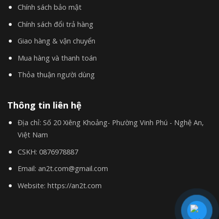
Chính sách bảo mật
Việc sử dụng
bầu phanh thủy lực
giúp loại bỏ hiện tượng mòn
Chính sách đổi trả hàng
vẹt má phanh không đều và giảm thiểu tiếng ồn so với các loại
Giao hàng & vận chuyển
nam châm điện từ cũ.
Mua hàng và thanh toán
Một số lưu ý khi sử dụng sản phẩm từ AN2T
Thỏa thuận người dùng
Thông tin liên hệ
Địa chỉ:
Số 20 Xiêng Khoảng- Phường Vinh Phú - Nghệ An,
Việt Nam
CSKH:
0876978887
Email:
an2t.com@gmail.com
Website:
https://an2t.com