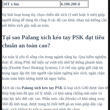
10T x 6m
6.180.200 đ
Sự linh hoạt trong tùy chọn chiều dài xích (3 mét hoặc 6 mét) giúp
người dùng dễ dàng thi công ở các độ cao khác nhau mà không cần
nối thêm xích gây mất an toàn.
Tại sao Palang xích kéo tay PSK đạt tiêu
chuẩn an toàn cao?
An toàn là yếu tố sống còn trong ngành nâng hạ. Qua kiểm nghiệm
thực tế, dòng PSK thể hiện sự vượt trội nhờ hệ thống phanh hãm
kép (Double Pawl Braking System). Cơ chế này giúp giữ chặt tải
trọng ngay lập tức khi người vận hành ngừng kéo xích, ngăn chặn
hoàn toàn hiện tượng trượt tải nguy hiểm.
Xích tải của
Palang xích kéo tay PSK
là loại xích G80 được làm từ
thép hợp kim đã qua xử lý nhiệt, có khả năng chống mài mòn và
chịu lực kéo đứt cực cao. Phần móc cẩu (Hook) có khả năng xoay
360 độ linh hoạt, được trang bị chốt lưỡi gà an toàn giúp dây cáp
hoặc xích không bị tuột ra trong quá trình thi công.