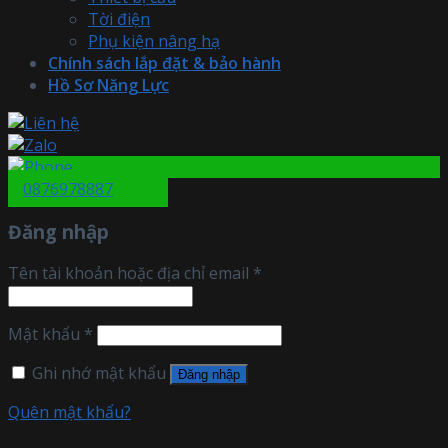
Tời điện
Phụ kiện nâng hạ
Chính sách lắp đặt & bảo hành
Hồ Sơ Năng Lực
0876978887
Đăng nhập
Tên tài khoản hoặc địa chỉ email
*
Mật khẩu
*
Ghi nhớ mật khẩu
Đăng nhập
Quên mật khẩu?