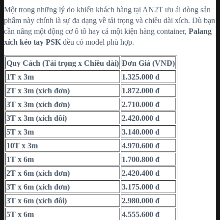
Một trong những lý do khiến khách hàng tại AN2T ưu ái dòng sản
phẩm này chính là sự đa dạng về tải trọng và chiều dài xích. Dù bạn
cần nâng một động cơ ô tô hay cả một kiện hàng container,
Palang
xích kéo tay PSK
đều có model phù hợp.
Quy Cách (Tải trọng x Chiều dài)
Đơn Giá (VNĐ)
1T x 3m
1.325.000 đ
2T x 3m (xích đơn)
1.872.000 đ
3T x 3m (xích đơn)
2.710.000 đ
3T x 3m (xích đôi)
2.420.000 đ
5T x 3m
3.140.000 đ
10T x 3m
4.970.600 đ
1T x 6m
1.700.800 đ
2T x 6m (xích đơn)
2.420.400 đ
3T x 6m (xích đơn)
3.175.000 đ
3T x 6m (xích đôi)
2.980.000 đ
5T x 6m
4.555.600 đ