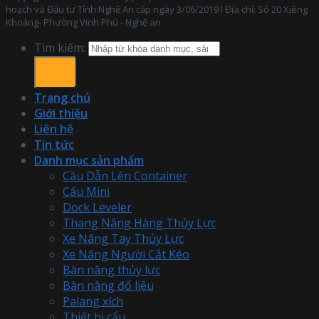
hoạch và Đầu tư Tỉnh Nghệ An cấp ngày 3/06/2019 I Địa chỉ: Số 20 Xiêng
Khoảng- Phường Vinh Phú - Nghệ an
Tìm kiếm:
Trang chủ
Giới thiệu
Liên hệ
Tin tức
Danh mục sản phẩm
Cầu Dẫn Lên Container
Cẩu Mini
Dock Leveler
Thang Nâng Hàng Thủy Lực
Xe Nâng Tay Thủy Lực
Xe Nâng Người Cắt Kéo
Bàn nâng thủy lực
Bàn nâng đổ liệu
Palang xích
Thiết bị cẩu