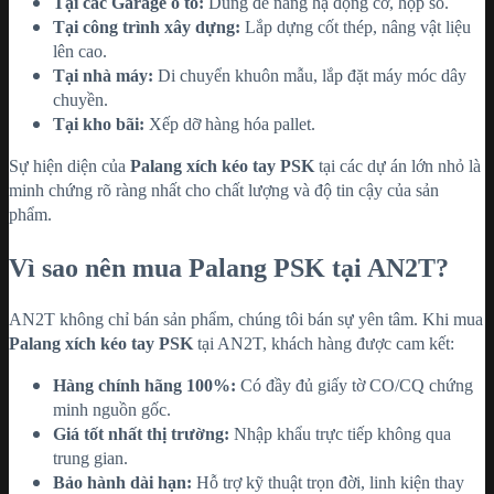
Tại các Garage ô tô:
Dùng để nâng hạ động cơ, hộp số.
Tại công trình xây dựng:
Lắp dựng cốt thép, nâng vật liệu
lên cao.
Tại nhà máy:
Di chuyển khuôn mẫu, lắp đặt máy móc dây
chuyền.
Tại kho bãi:
Xếp dỡ hàng hóa pallet.
Sự hiện diện của
Palang xích kéo tay PSK
tại các dự án lớn nhỏ là
minh chứng rõ ràng nhất cho chất lượng và độ tin cậy của sản
phẩm.
Vì sao nên mua Palang PSK tại AN2T?
AN2T không chỉ bán sản phẩm, chúng tôi bán sự yên tâm. Khi mua
Palang xích kéo tay PSK
tại AN2T, khách hàng được cam kết:
Hàng chính hãng 100%:
Có đầy đủ giấy tờ CO/CQ chứng
minh nguồn gốc.
Giá tốt nhất thị trường:
Nhập khẩu trực tiếp không qua
trung gian.
Bảo hành dài hạn:
Hỗ trợ kỹ thuật trọn đời, linh kiện thay