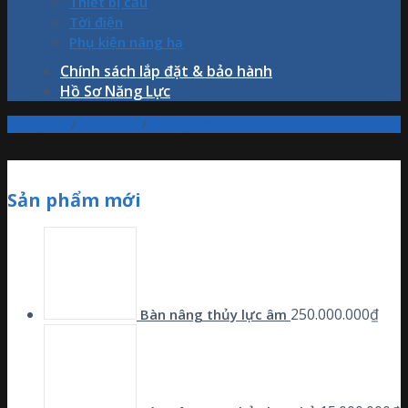
Thiết bị cẩu
Tời điện
Phụ kiện nâng hạ
Chính sách lắp đặt & bảo hành
Hồ Sơ Năng Lực
Trang chủ
/
Sản phẩm
/
Palang xích
Sản phẩm mới
250.000.000
₫
Bàn nâng thủy lực âm