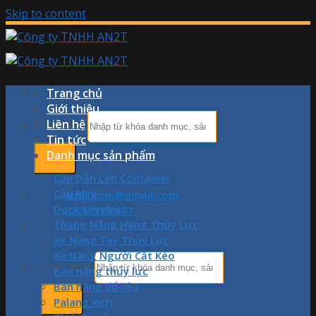
Skip to content
Trang chủ
Giới thiệu
Liên hệ
Tìm kiếm:
Tin tức
Danh mục sản phẩm
Cầu Dẫn Lên Container
Cẩu Mini
an2t.com@gmail.com
Dock Leveler
0876.978.887
Thang Nâng Hàng Thủy Lực
Xe Nâng Tay Thủy Lực
Xe Nâng Người Cắt Kéo
Tìm kiếm:
Bàn nâng thủy lực
Bàn nâng đổ liệu
Palang xích