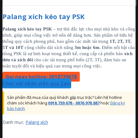
Palang xích kéo tay PSK
Palang xích kéo tay PSK
– trợ thủ đắc lực cho mọi nhà kho và công
trình, giúp mọi công việc trở nên dễ dàng hơn. Sản phẩm sở hữu hệ
thống quy cách phong phú, bao gồm các mức tải trọng
1T, 2T, 3T,
5T và 10T
cùng chiều dài xích nâng
3m hoặc 6m
. Điểm nổi bật của
dòng PSK là sự linh hoạt trong thiết kế, cung cấp cả phiên bản
xích
đơn và xích đôi
cho các tải trọng phổ biến (2T, 3T), đảm bảo an
toàn tuyệt đối và hiệu quả cao trong mọi công việc.
Gọi ngay hotline: 0918739678
Chat với nhân viên qua Zalo
Sản phẩm đã mua của quý khách gặp trục trặc? Liên hệ hotline
chăm sóc khách hàng
0918.739.678 - 0876.978.887
hoặc
Đăng ký
bảo hành
Danh mục:
Palang xích