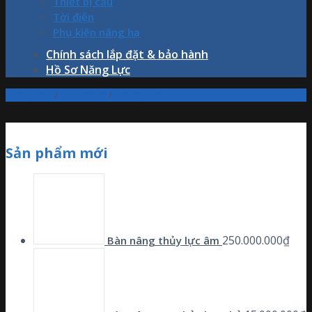
Thiết bị cẩu
Tời điện
Phụ kiện nâng hạ
Chính sách lắp đặt & bảo hành
Hồ Sơ Năng Lực
Trang chủ
/
Sản phẩm
/
Palang xích
Sản phẩm mới
250.000.000
₫
Bàn nâng thủy lực âm