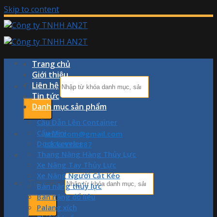
Skip to content
Trang chủ
Giới thiệu
Liên hệ
Tìm kiếm:
Tin tức
Danh mục sản phẩm
Cầu Dẫn Lên Container
Cẩu Mini
an2t.com@gmail.com
Dock Leveler
0876.978.887
Thang Nâng Hàng Thủy Lực
Xe Nâng Tay Thủy Lực
Xe Nâng Người Cắt Kéo
Tìm kiếm:
Bàn nâng thủy lực
Bàn nâng đổ liệu
Palang xích