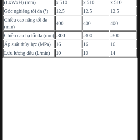
(LxWxH) (mm)
x 510
x 510
x 510
Góc nghiêng tối đa (°)
12.5
12.5
12.5
Chiều cao nâng tối đa
400
400
400
(mm)
Chiều cao hạ tối đa (mm)
-300
-300
-300
Áp suất thủy lực (MPa)
16
16
16
Lưu lượng dầu (L/min)
10
10
14