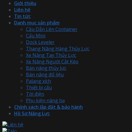
Giới thiệu
Liên hệ
Tin tức
Danh mục sản phẩm
Cầu Dẫn Lên Container
Cẩu Mini
Dock Leveler
Thang Nâng Hàng Thủy Lực
Xe Nâng Tay Thủy Lực
Xe Nâng Người Cắt Kéo
Bàn nâng thủy lực
Bàn nâng đổ liệu
Palang xích
Thiết bị cẩu
Tời điện
Phụ kiện nâng hạ
Chính sách lắp đặt & bảo hành
Hồ Sơ Năng Lực