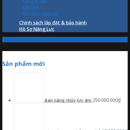
Thiết bị cẩu
Tời điện
Phụ kiện nâng hạ
Chính sách lắp đặt & bảo hành
Hồ Sơ Năng Lực
Trang chủ
/
Sản phẩm
/
Dock Leveler
Sản phẩm mới
250.000.000
₫
Bàn nâng thủy lực âm