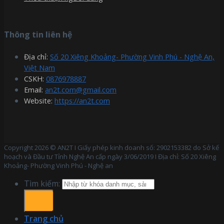
Thông tin liên hệ
Địa chỉ:
Số 20 Xiêng Khoảng- Phường Vinh Phú - Nghệ An,
Việt Nam
CSKH:
0876978887
Email:
an2t.com@gmail.com
Website:
https://an2t.com
Copyright 2026 © AN2T I Giấy phép kinh doanh số: 2902153382 do Sở kế
hoạch và Đầu tư Tỉnh Nghệ An cấp ngày 3/06/2019 I Địa chỉ: Số 20 Xiêng
Khoảng- Phường Vinh Phú - Nghệ an
Tìm kiếm:
Trang chủ