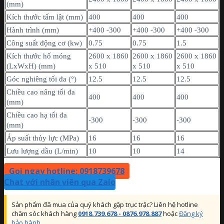
(mm)
Kích thước tấm lật (mm)
400
400
400
Hành trình (mm)
+400 -300
+400 -300
+400 -300
Công suất động cơ (kw)
0.75
0.75
1.5
Kích thước hố móng
2600 x 1860
2600 x 1860
2600 x 1860
(LxWxH) (mm)
x 510
x 510
x 510
Góc nghiêng tối đa (°)
12.5
12.5
12.5
Chiều cao nâng tối đa
400
400
400
(mm)
Chiều cao hạ tối đa
-300
-300
-300
(mm)
Áp suất thủy lực (MPa)
16
16
16
Lưu lượng dầu (L/min)
10
10
14
Gọi ngay hotline: 0918739678
Chat với nhân viên qua Zalo
Sản phẩm đã mua của quý khách gặp trục trặc? Liên hệ hotline
chăm sóc khách hàng
0918.739.678 - 0876.978.887
hoặc
Đăng ký
bảo hành