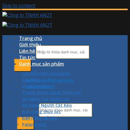
Skip to content
Trang chủ
Giới thiệu
Liên hệ
Tìm kiếm:
Tin tức
Danh mục sản phẩm
Cầu Dẫn Lên Container
Cẩu Mini
an2t.com@gmail.com
Dock Leveler
0876.978.887
Thang Nâng Hàng Thủy Lực
Xe Nâng Tay Thủy Lực
Xe Nâng Người Cắt Kéo
Tìm kiếm:
Bàn nâng thủy lực
Bàn nâng đổ liệu
Palang xích