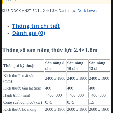
SKU:
DOCK-AN2T-SNTL-2.4x1.8M
Danh mục:
Dock Leveler
Thông tin chi tiết
Đánh giá (0)
Thông số sàn nâng
thủy lực
2.4×1.8m
Sàn nâng 8
Sàn nâng
Sàn nâng
Thông số kỹ thuật
tấn
10 tấn
12 tấn
Kích thước mặt sàn
2400 x 1800
2400 x 1800
2400 x 1800
(mm)
Kích thước tấm lật (mm)
400
400
400
Hành trình (mm)
+400 -300
+400 -300
+400 -300
Công suất động cơ (kw)
0.75
0.75
1.5
Kích thước hố móng
2600 x 1860
2600 x 1860
2600 x 1860