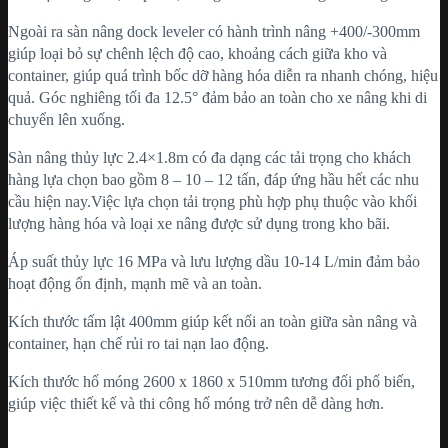
Ngoài ra sàn nâng dock leveler có hành trình nâng +400/-300mm
giúp loại bỏ sự chênh lệch độ cao, khoảng cách giữa kho và
container, giúp quá trình bốc dỡ hàng hóa diễn ra nhanh chóng, hiệu
quả. Góc nghiêng tối đa 12.5° đảm bảo an toàn cho xe nâng khi di
chuyển lên xuống.
Sàn nâng thủy lực 2.4×1.8m có đa dạng các tải trọng cho khách
hàng lựa chọn bao gồm 8 – 10 – 12 tấn, đáp ứng hầu hết các nhu
cầu hiện nay.Việc lựa chọn tải trọng phù hợp phụ thuộc vào khối
lượng hàng hóa và loại xe nâng được sử dụng trong kho bãi.
Áp suất thủy lực 16 MPa và lưu lượng dầu 10-14 L/min đảm bảo
hoạt động ổn định, mạnh mẽ và an toàn.
Kích thước tấm lật 400mm giúp kết nối an toàn giữa sàn nâng và
container, hạn chế rủi ro tai nạn lao động.
Kích thước hố móng 2600 x 1860 x 510mm tương đối phổ biến,
giúp việc thiết kế và thi công hố móng trở nên dễ dàng hơn.