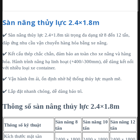
Sàn nâng thủy lực 2.4×1.8m
✔️ Sàn nâng thủy lực 2.4×1.8m tải trọng đa dạng từ 8 đến 12 tấn,
đáp ứng nhu cầu vận chuyển hàng hóa bằng xe nâng.
✔️ Kết cấu thép chắc chắn, đảm bảo an toàn cho xe nâng và hàng
hóa. Hành trình nâng hạ linh hoạt (+400/-300mm), dễ dàng kết nối
với nhiều loại xe container.
✔️ Vận hành êm ái, ổn định nhờ hệ thống thủy lực mạnh mẽ.
✔️ Lắp đặt nhanh chóng, dễ dàng bảo trì.
Thông số sàn nâng
thủy lực
2.4×1.8m
Sàn nâng 8
Sàn nâng 10
Sàn nâng 12
Thông số kỹ thuật
tấn
tấn
tấn
Kích thước mặt sàn
2400 x 1800
2400 x 1800
2400 x 1800