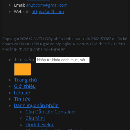
Email:
an2t.com@gmail.com
Website:
https://an2t.com
Copyright 2026 © AN2T I Giấy phép kinh doanh số: 2902153382 do Sở kế
hoạch và Đầu tư Tỉnh Nghệ An cấp ngày 3/06/2019 I Địa chỉ: Số 20 Xiêng
Khoảng- Phường Vinh Phú - Nghệ an
Tìm kiếm:
Trang chủ
Giới thiệu
Liên hệ
Tin tức
Danh mục sản phẩm
Cầu Dẫn Lên Container
Cẩu Mini
Dock Leveler