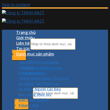
Skip to content
Trang chủ
Giới thiệu
Liên hệ
Tìm kiếm:
Tin tức
Danh mục sản phẩm
Cầu Dẫn Lên Container
Cẩu Mini
an2t.com@gmail.com
Dock Leveler
0876.978.887
Thang Nâng Hàng Thủy Lực
Xe Nâng Tay Thủy Lực
Xe Nâng Người Cắt Kéo
Tìm kiếm:
Bàn nâng thủy lực
Bàn nâng đổ liệu
Palang xích