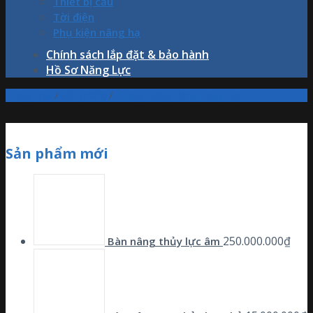
Thiết bị cẩu
Tời điện
Phụ kiện nâng hạ
Chính sách lắp đặt & bảo hành
Hồ Sơ Năng Lực
Trang chủ
/
Sản phẩm
/
Thang Nâng Hàng Thủy Lực
Sản phẩm mới
250.000.000
₫
Bàn nâng thủy lực âm