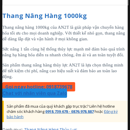
Thang Nâng Hàng 1000kg
Thang nâng hàng 1000kg của AN2T là giải pháp vận chuyển hàng
hóa tối ưu cho mọi doanh nghiệp. Với thiết kế nhỏ gọn, thang nâng
dễ dàng lắp đặt và vận hành ở mọi không gian.
Sức nâng 1 tấn cùng hệ thống thủy lực mạnh mẽ đảm bảo quá trình
nâng hạ hàng hóa diễn ra nhanh chóng, êm ái và an toàn tuyệt đối.
Sản phẩm thang nâng hàng thủy lực AN2T là lựa chọn thông minh
để tiết kiệm chi phí, nâng cao hiệu suất và đảm bảo an toàn lao
động.
Gọi ngay hotline: 0918739678
Chat với nhân viên qua Zalo
Sản phẩm đã mua của quý khách gặp trục trặc? Liên hệ hotline
chăm sóc khách hàng
0918.739.678 - 0876.978.887
hoặc
Đăng ký
bảo hành
Danh mục:
Thang Nâng Hàng Thủy Lực