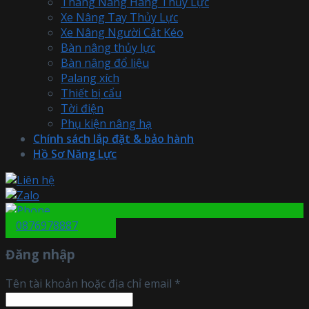
Thang Nâng Hàng Thủy Lực
Xe Nâng Tay Thủy Lực
Xe Nâng Người Cắt Kéo
Bàn nâng thủy lực
Bàn nâng đổ liệu
Palang xích
Thiết bị cẩu
Tời điện
Phụ kiện nâng hạ
Chính sách lắp đặt & bảo hành
Hồ Sơ Năng Lực
0876978887
Đăng nhập
Tên tài khoản hoặc địa chỉ email
*