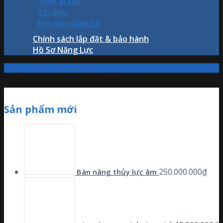
Thiết bị cẩu
Tời điện
Phụ kiện nâng hạ
Chính sách lắp đặt & bảo hành
Hồ Sơ Năng Lực
Trang chủ
/
Sản phẩm
/
Xe Nâng Người Cắt Kéo
Sản phẩm mới
250.000.000
₫
Bàn nâng thủy lực âm