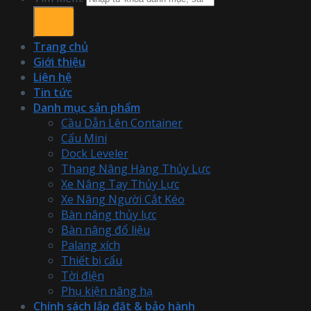
Trang chủ
Giới thiệu
Liên hệ
Tin tức
Danh mục sản phẩm
Cầu Dẫn Lên Container
Cẩu Mini
Dock Leveler
Thang Nâng Hàng Thủy Lực
Xe Nâng Tay Thủy Lực
Xe Nâng Người Cắt Kéo
Bàn nâng thủy lực
Bàn nâng đổ liệu
Palang xích
Thiết bị cẩu
Tời điện
Phụ kiện nâng hạ
Chính sách lắp đặt & bảo hành