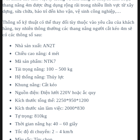
thang nâng 4m được ứng dụng rộng rãi trong nhiều lĩnh vực từ xây
dựng, sửa chữa, bảo trì đến kho vận, vệ sinh công nghiệp,…
Thông số kỹ thuật có thể thay đổi tùy thuộc vào yêu cầu của khách
hàng, tuy nhiên thông thường các thang nâng người cắt kéo 4m sẽ
có các thông số sau:
Nhà sản xuất: AN2T
Chiều cao nâng: 4 mét
Mã sản phẩm: NTK7
Tải trọng nâng: 100 – 500 kg
Hệ thống nâng: Thủy lực
Khung nâng: Cắt kéo
Nguồn điện: Điện lưới 220V hoặc ắc quy
Kích thước tổng thể: 2250*950*1200
Kích thước sàn làm việc: 2000*830
Tự trọng: 810kg
Thời gian nâng hạ: 40 – 60 giây
Tốc độ di chuyển: 2 – 4 km/h
Màu sắc: Tùy chọn