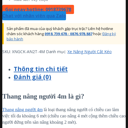
Gọi ngay hotline: 0918739678
Chat với nhân viên qua Zalo
Sản phẩm đã mua của quý khách gặp trục trặc? Liên hệ hotline
chăm sóc khách hàng
0918.739.678 - 0876.978.887
hoặc
Đăng ký
bảo hành
SKU:
XNGCK-AN2T-4M
Danh mục:
Xe Nâng Người Cắt Kéo
Thông tin chi tiết
Đánh giá (0)
Thang nâng người 4m là gì?
Thang nâng người 4m
là loại thang nâng người có chiều cao làm
việc tối đa khoảng 6 mét (chiều cao nâng 4 mét cộng thêm chiều cao
người đứng trên sàn nâng khoảng 2 mét).