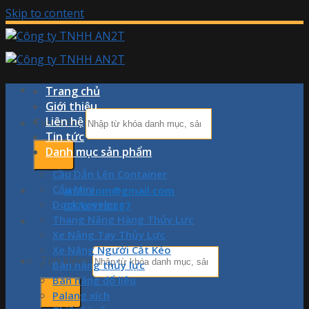
Skip to content
Trang chủ
Giới thiệu
Liên hệ
Tìm kiếm:
Tin tức
Danh mục sản phẩm
Cầu Dẫn Lên Container
Cẩu Mini
an2t.com@gmail.com
Dock Leveler
0876.978.887
Thang Nâng Hàng Thủy Lực
Xe Nâng Tay Thủy Lực
Xe Nâng Người Cắt Kéo
Tìm kiếm:
Bàn nâng thủy lực
Bàn nâng đổ liệu
Palang xích