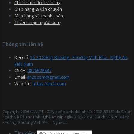
Chính sách đổi trả hàng
Giao hàng & vận chuyển
Mua hàng và thanh toán
Thỏa thuận người dùng
Thông tin liên hệ
Địa chỉ:
Số 20 Xiêng Khoảng- Phường Vinh Phú - Nghệ An,
Việt Nam
CSKH:
0876978887
Email:
an2t.com@gmail.com
Website:
https://an2t.com
Copyright 2026 © AN2T I Giấy phép kinh doanh số: 2902153382 do Sở kế
hoạch và Đầu tư Tỉnh Nghệ An cấp ngày 3/06/2019 I Địa chỉ: Số 20 Xiêng
Khoảng- Phường Vinh Phú - Nghệ an
Tìm kiếm: