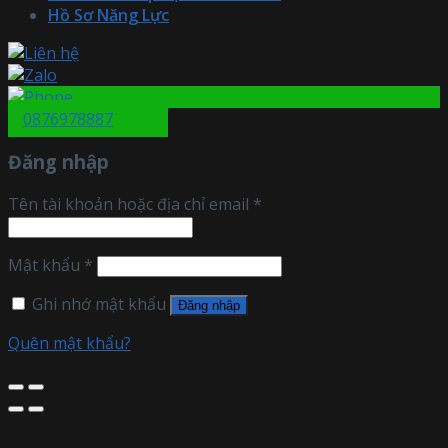
Hồ Sơ Năng Lực
0876978887
Đăng nhập
Tên tài khoản hoặc địa chỉ email
*
Mật khẩu
*
Ghi nhớ mật khẩu
Đăng nhập
Quên mật khẩu?