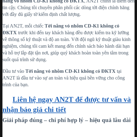
nâng vỏ nhôm CD-K1 không có ĐKTX
, AN2T chính là điểm đến
tin cậy. Chúng tôi chuyên phân phối các dòng tời điện chính hãng
với đầy đủ giấy tờ kiểm định chất lượng.
Tại AN2T, mỗi chiếc
Tời nâng vỏ nhôm CD-K1 không có
ĐKTX
trước khi đến tay khách hàng đều được kiểm tra kỹ lưỡng
về thông số kỹ thuật và độ an toàn. Với đội ngũ kỹ thuật giàu kinh
nghiệm, chúng tôi cam kết mang đến chính sách bảo hành dài hạn
và hỗ trợ lắp đặt tận nơi, giúp quý khách hoàn toàn yên tâm trong
suốt quá trình sử dụng.
Đầu tư vào
Tời nâng vỏ nhôm CD-K1 không có ĐKTX
tại
AN2T là đầu tư vào sự an toàn và hiệu quả bền vững cho công
trình của bạn.
Liên hệ ngay AN2T để được tư vấn và
nhận báo giá chi tiết
Giải pháp đúng – chi phí hợp lý – hiệu quả lâu dài