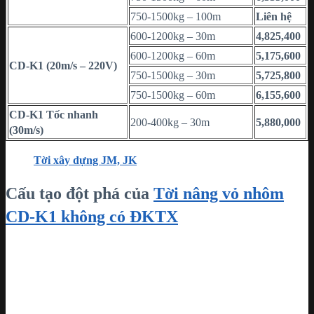
750-1500kg – 100m
Liên hệ
600-1200kg – 30m
4,825,400
600-1200kg – 60m
5,175,600
CD-K1 (20m/s – 220V)
750-1500kg – 30m
5,725,800
750-1500kg – 60m
6,155,600
CD-K1 Tốc nhanh
200-400kg – 30m
5,880,000
(30m/s)
Tời xây dựng JM, JK
Cấu tạo đột phá của
Tời nâng vỏ nhôm
CD-K1 không có ĐKTX