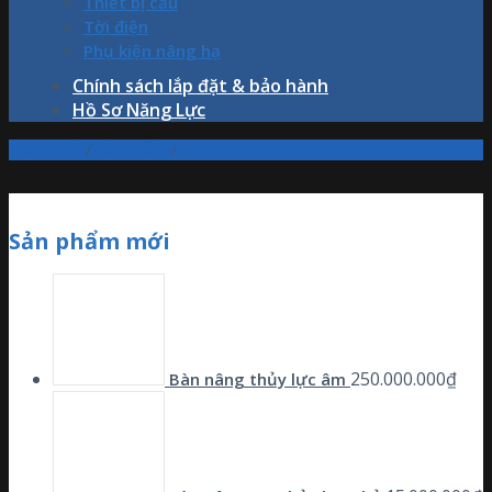
Thiết bị cẩu
Tời điện
Phụ kiện nâng hạ
Chính sách lắp đặt & bảo hành
Hồ Sơ Năng Lực
Trang chủ
/
Sản phẩm
/
Tời điện
Sản phẩm mới
250.000.000
₫
Bàn nâng thủy lực âm