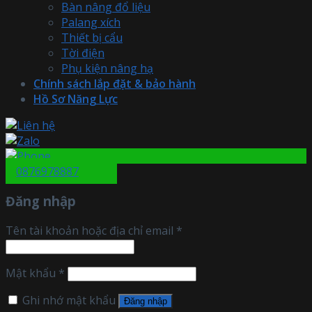
Bàn nâng đổ liệu
Palang xích
Thiết bị cẩu
Tời điện
Phụ kiện nâng hạ
Chính sách lắp đặt & bảo hành
Hồ Sơ Năng Lực
0876978887
Đăng nhập
Tên tài khoản hoặc địa chỉ email
*
Mật khẩu
*
Ghi nhớ mật khẩu
Đăng nhập