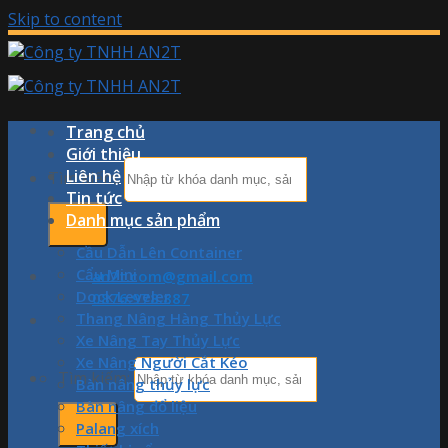
Skip to content
Trang chủ
Giới thiệu
Liên hệ
Tìm kiếm:
Tin tức
Danh mục sản phẩm
Cầu Dẫn Lên Container
Cẩu Mini
an2t.com@gmail.com
Dock Leveler
0876.978.887
Thang Nâng Hàng Thủy Lực
Xe Nâng Tay Thủy Lực
Xe Nâng Người Cắt Kéo
Tìm kiếm:
Bàn nâng thủy lực
Bàn nâng đổ liệu
Palang xích