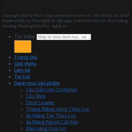
Copyright 2026 © AN2T I Giấy phép kinh doanh số: 2902153382 do Sở kế
hoạch và Đầu tư Tỉnh Nghệ An cấp ngày 3/06/2019 I Địa chỉ: Số 20 Xiêng
Khoảng- Phường Vinh Phú - Nghệ an
Tìm kiếm:
Trang chủ
Giới thiệu
Liên hệ
Tin tức
Danh mục sản phẩm
Cầu Dẫn Lên Container
Cẩu Mini
Dock Leveler
Thang Nâng Hàng Thủy Lực
Xe Nâng Tay Thủy Lực
Xe Nâng Người Cắt Kéo
Bàn nâng thủy lực