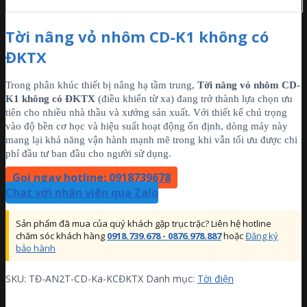
Tời nâng vỏ nhôm CD-K1 không có
ĐKTX
Trong phân khúc thiết bị nâng hạ tầm trung,
Tời nâng vỏ nhôm CD-
K1 không có ĐKTX
(điều khiển từ xa) đang trở thành lựa chọn ưu
tiên cho nhiều nhà thầu và xưởng sản xuất. Với thiết kế chú trọng
vào độ bền cơ học và hiệu suất hoạt động ổn định, dòng máy này
mang lại khả năng vận hành mạnh mẽ trong khi vẫn tối ưu được chi
phí đầu tư ban đầu cho người sử dụng.
Gọi ngay hotline: 0918739678
Chat với nhân viên qua Zalo
Sản phẩm đã mua của quý khách gặp trục trặc? Liên hệ hotline
chăm sóc khách hàng
0918.739.678 - 0876.978.887
hoặc
Đăng ký
bảo hành
SKU:
TĐ-AN2T-CD-Ka-KCĐKTX
Danh mục:
Tời điện