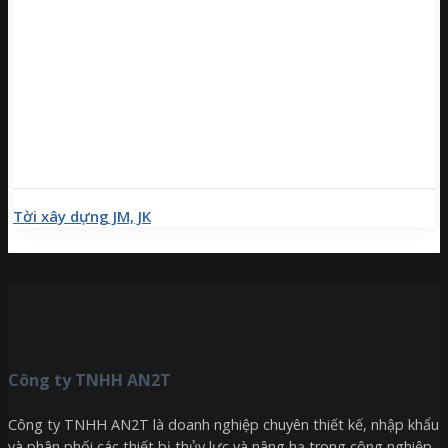
Tời xây dựng JM, JK
Công ty TNHH AN2T
Công ty TNHH AN2T là doanh nghiệp chuyên thiết kế, nhập khẩu
và phân phối các thiết bị thủy lực và nâng hạ trong công nghiệp.