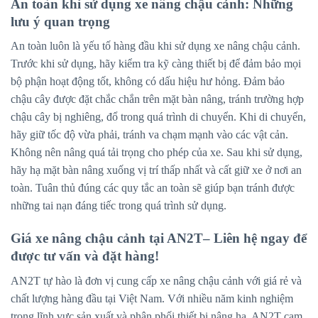
An toàn khi sử dụng xe nâng chậu cảnh: Những
lưu ý quan trọng
An toàn luôn là yếu tố hàng đầu khi sử dụng xe nâng chậu cảnh.
Trước khi sử dụng, hãy kiểm tra kỹ càng thiết bị để đảm bảo mọi
bộ phận hoạt động tốt, không có dấu hiệu hư hỏng. Đảm bảo
chậu cây được đặt chắc chắn trên mặt bàn nâng, tránh trường hợp
chậu cây bị nghiêng, đổ trong quá trình di chuyển. Khi di chuyển,
hãy giữ tốc độ vừa phải, tránh va chạm mạnh vào các vật cản.
Không nên nâng quá tải trọng cho phép của xe. Sau khi sử dụng,
hãy hạ mặt bàn nâng xuống vị trí thấp nhất và cất giữ xe ở nơi an
toàn. Tuân thủ đúng các quy tắc an toàn sẽ giúp bạn tránh được
những tai nạn đáng tiếc trong quá trình sử dụng.
Giá xe nâng chậu cảnh tại AN2T– Liên hệ ngay để
được tư vấn và đặt hàng!
AN2T tự hào là đơn vị cung cấp xe nâng chậu cảnh với giá rẻ và
chất lượng hàng đầu tại Việt Nam. Với nhiều năm kinh nghiệm
trong lĩnh vực sản xuất và phân phối thiết bị nâng hạ, AN2T cam