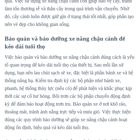
quả. Việc sử dụng xe nâng chậu cảnh còn giúp bảo vệ cây, tránh
làm tổn thương rễ và thân cây trong quá trình vận chuyển. Nhờ
đó, cây cảnh luôn được giữ gìn ở trạng thái tốt nhất, góp phần tạo
nên vẻ đẹp cho không gian sống.
Bảo quản và bảo dưỡng xe nâng chậu cảnh để
kéo dài tuổi thọ
Việc bảo quản và bảo dưỡng xe nâng chậu cảnh đúng cách là yếu
tố quan trọng để kéo dài tuổi thọ của thiết bị. Sau mỗi lần sử
dụng, bạn nên lau chùi sạch sẽ xe, đặc biệt là phần bánh xe và hệ
thống nâng hạ. Kiểm tra định kỳ các bộ phận như bánh xe,
phanh, hệ thống thủy lực (nếu có) để phát hiện và khắc phục kịp
thời các sự cố hư hỏng. Bôi trơn các bộ phận chuyển động định
kỳ để đảm bảo hoạt động trơn tru. Bảo quản xe ở nơi khô ráo,
thoáng mát, tránh ánh nắng trực tiếp và mưa gió. Việc thực hiện
đúng các quy trình bảo dưỡng sẽ giúp xe nâng chậu cảnh hoạt
động ổn định, hiệu quả và kéo dài tuổi thọ.