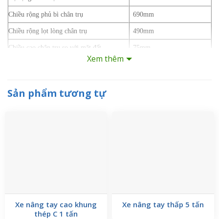
Chiều rộng phủ bì chân trụ
690mm
Chiều rộng lọt lòng chân trụ
490mm
Chiều cao chân trụ so với mặt đất
75mm
Xem thêm
Kích thước bánh trước
74 * 70
Kích thước bánh sau
50 * 180
Sản phẩm tương tự
Chiều dài tổng thể
1720mm
Chiều rộng tổng thể
785mm
Chiều cao tổng thể
2045mm
Trọng lượng tổng thể
230kg
Ưu điểm khi sử dụng xe nâng tay cao càng C so
với các loại xe nâng khác
Xe nâng tay cao khung
Xe nâng tay thấp 5 tấn
thép C 1 tấn