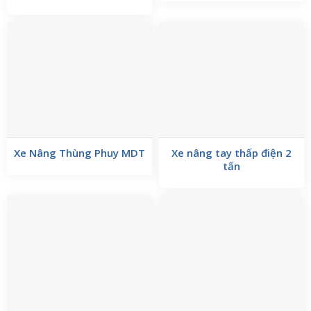
Xe Nâng Thùng Phuy MDT
Xe nâng tay thấp điện 2
tấn
Xe nâng tay cao càng C 2 tấn có hệ thống phanh chân và hệ thống lưới
bảo vệ hiện đại
So với các dòng xe nâng tay tiêu chuẩn hay xe nâng điện cồng
kềnh,
xe nâng tay cao càng C
sở hữu những thế mạnh riêng biệt: