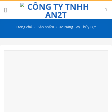
Skip
to
content
Trang chủ
/
Sản phẩm
/
Xe Nâng Tay Thủy Lực