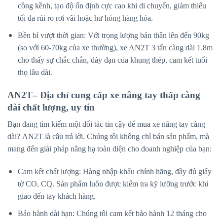
cồng kềnh, tạo độ ổn định cực cao khi di chuyển, giảm thiểu
tối đa rủi ro rơi vãi hoặc hư hỏng hàng hóa.
Bền bỉ vượt thời gian: Với trọng lượng bản thân lên đến 90kg
(so với 60-70kg của xe thường), xe AN2T 3 tấn càng dài 1.8m
cho thấy sự chắc chắn, dày dạn của khung thép, cam kết tuổi
thọ lâu dài.
AN2T– Địa chỉ cung cấp xe nâng tay thấp càng
dài chất lượng, uy tín
Bạn đang tìm kiếm một đối tác tin cậy để mua xe nâng tay càng
dài? AN2T là câu trả lời. Chúng tôi không chỉ bán sản phẩm, mà
mang đến giải pháp nâng hạ toàn diện cho doanh nghiệp của bạn:
Cam kết chất lượng: Hàng nhập khẩu chính hãng, đầy đủ giấy
tờ CO, CQ. Sản phẩm luôn được kiểm tra kỹ lưỡng trước khi
giao đến tay khách hàng.
Bảo hành dài hạn: Chúng tôi cam kết bảo hành 12 tháng cho