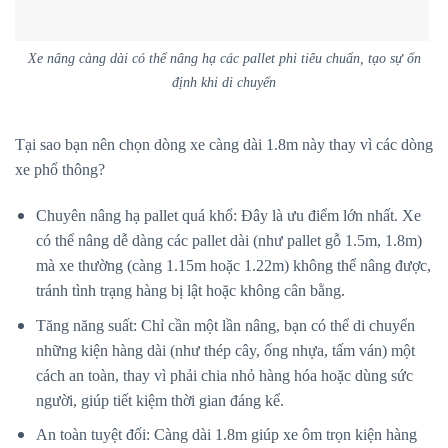
Xe nâng càng dài có thể nâng hạ các pallet phi tiêu chuẩn, tạo sự ổn
định khi di chuyển
Tại sao bạn nên chọn dòng xe càng dài 1.8m này thay vì các dòng
xe phổ thông?
Chuyên nâng hạ pallet quá khổ: Đây là ưu điểm lớn nhất. Xe
có thể nâng dễ dàng các pallet dài (như pallet gỗ 1.5m, 1.8m)
mà xe thường (càng 1.15m hoặc 1.22m) không thể nâng được,
tránh tình trạng hàng bị lật hoặc không cân bằng.
Tăng năng suất: Chỉ cần một lần nâng, bạn có thể di chuyển
những kiện hàng dài (như thép cây, ống nhựa, tấm ván) một
cách an toàn, thay vì phải chia nhỏ hàng hóa hoặc dùng sức
người, giúp tiết kiệm thời gian đáng kể.
An toàn tuyệt đối: Càng dài 1.8m giúp xe ôm trọn kiện hàng