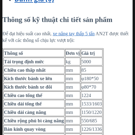
Thông số kỹ thuật chi tiết sản phẩm
Để đạt hiệu suất cao nhất,
xe nâng tay thấp 5 tấn
AN2T được thiết
kế với các thông số chịu lực vượt trội:
Thông số
Đơn vị
Giá trị
Tải trọng định mức
kg
5000
Chiều cao thấp nhất
mm
85
Kích thước bánh xe lớn
mm
φ180*50
Kích thước bánh xe đôi
mm
φ80*70
Chiều cao tổng thể
mm
1224
Chiều dài tổng thể
mm
1533/1603
Chiều dài càng nâng
mm
1150/1220
Chiều rộng phủ bì càng nâng
mm
550/685
Bán kính quay vòng
mm
1226/1336