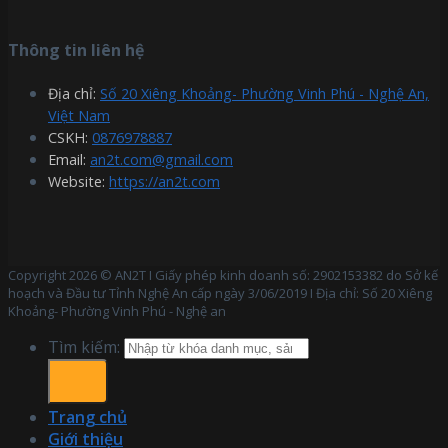
Thông tin liên hệ
Địa chỉ:
Số 20 Xiêng Khoảng- Phường Vinh Phú - Nghệ An,
Việt Nam
CSKH:
0876978887
Email:
an2t.com@gmail.com
Website:
https://an2t.com
Copyright 2026 © AN2T I Giấy phép kinh doanh số: 2902153382 do Sở kế
hoạch và Đầu tư Tỉnh Nghệ An cấp ngày 3/06/2019 I Địa chỉ: Số 20 Xiêng
Khoảng- Phường Vinh Phú - Nghệ an
Tìm kiếm:
Trang chủ
Giới thiệu