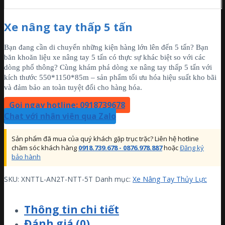
Xe nâng tay thấp 5 tấn
Bạn đang cần di chuyển những kiện hàng lớn lên đến 5 tấn? Bạn
băn khoăn liệu xe nâng tay 5 tấn có thực sự khác biệt so với các
dòng phổ thông? Cùng khám phá dòng xe nâng tay thấp 5 tấn với
kích thước 550*1150*85m – sản phẩm tối ưu hóa hiệu suất kho bãi
và đảm bảo an toàn tuyệt đối cho hàng hóa.
Gọi ngay hotline: 0918739678
Chat với nhân viên qua Zalo
Sản phẩm đã mua của quý khách gặp trục trặc? Liên hệ hotline
chăm sóc khách hàng
0918.739.678 - 0876.978.887
hoặc
Đăng ký
bảo hành
SKU:
XNTTL-AN2T-NTT-5T
Danh mục:
Xe Nâng Tay Thủy Lực
Thông tin chi tiết
Đánh giá (0)