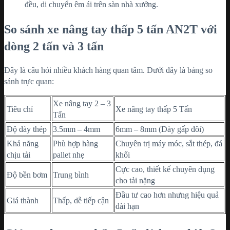
đều, di chuyển êm ái trên sàn nhà xưởng.
So sánh xe nâng tay thấp 5 tấn AN2T với
dòng 2 tấn và 3 tấn
Đây là câu hỏi nhiều khách hàng quan tâm. Dưới đây là bảng so
sánh trực quan:
Xe nâng tay 2 – 3
Tiêu chí
Xe nâng tay thấp 5 Tấn
Tấn
Độ dày thép
3.5mm – 4mm
6mm – 8mm (Dày gấp đôi)
Khả năng
Phù hợp hàng
Chuyên trị máy móc, sắt thép, đá
chịu tải
pallet nhẹ
khối
Cực cao, thiết kế chuyên dụng
Độ bền bơm
Trung bình
cho tải nặng
Đầu tư cao hơn nhưng hiệu quả
Giá thành
Thấp, dễ tiếp cận
dài hạn