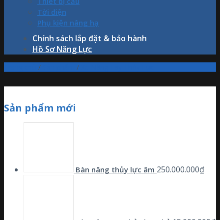
Thiết bị cẩu
Tời điện
Phụ kiện nâng hạ
Chính sách lắp đặt & bảo hành
Hồ Sơ Năng Lực
Trang chủ
/
Sản phẩm
/
Xe Nâng Tay Thủy Lực
Sản phẩm mới
250.000.000
₫
Bàn nâng thủy lực âm