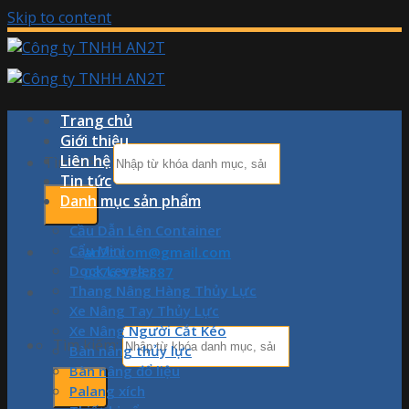
Skip to content
Trang chủ
Giới thiệu
Liên hệ
Tìm kiếm:
Tin tức
Danh mục sản phẩm
Cầu Dẫn Lên Container
Cẩu Mini
an2t.com@gmail.com
Dock Leveler
0876.978.887
Thang Nâng Hàng Thủy Lực
Xe Nâng Tay Thủy Lực
Xe Nâng Người Cắt Kéo
Tìm kiếm:
Bàn nâng thủy lực
Bàn nâng đổ liệu
Palang xích