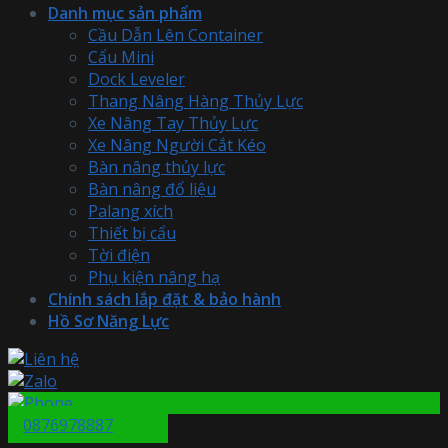
Danh mục sản phẩm
Cầu Dẫn Lên Container
Cẩu Mini
Dock Leveler
Thang Nâng Hàng Thủy Lực
Xe Nâng Tay Thủy Lực
Xe Nâng Người Cắt Kéo
Bàn nâng thủy lực
Bàn nâng đổ liệu
Palang xích
Thiết bị cẩu
Tời điện
Phụ kiện nâng hạ
Chính sách lắp đặt & bảo hành
Hồ Sơ Năng Lực
0876978887