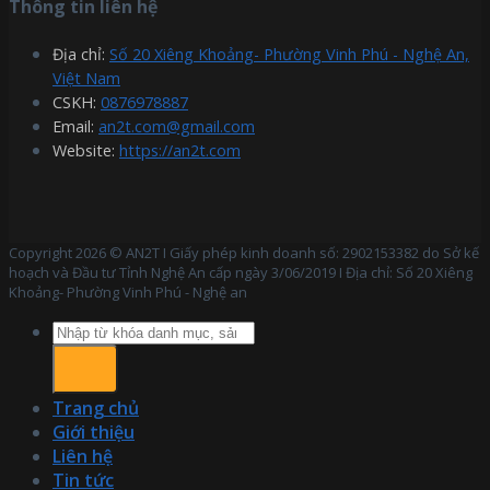
Thông tin liên hệ
Địa chỉ:
Số 20 Xiêng Khoảng- Phường Vinh Phú - Nghệ An,
Việt Nam
CSKH:
0876978887
Email:
an2t.com@gmail.com
Website:
https://an2t.com
Copyright 2026 © AN2T I Giấy phép kinh doanh số: 2902153382 do Sở kế
hoạch và Đầu tư Tỉnh Nghệ An cấp ngày 3/06/2019 I Địa chỉ: Số 20 Xiêng
Khoảng- Phường Vinh Phú - Nghệ an
Tìm
kiếm:
Trang chủ
Giới thiệu
Liên hệ
Tin tức