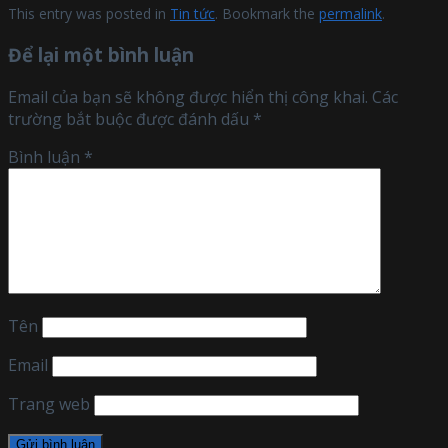
This entry was posted in
Tin tức
. Bookmark the
permalink
.
Để lại một bình luận
Email của bạn sẽ không được hiển thị công khai.
Các
trường bắt buộc được đánh dấu
*
Bình luận
*
Tên
Email
Trang web