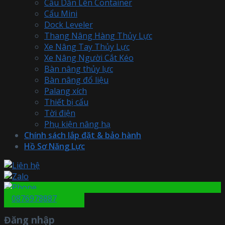
Cầu Dẫn Lên Container
Cẩu Mini
Dock Leveler
Thang Nâng Hàng Thủy Lực
Xe Nâng Tay Thủy Lực
Xe Nâng Người Cắt Kéo
Bàn nâng thủy lực
Bàn nâng đổ liệu
Palang xích
Thiết bị cẩu
Tời điện
Phụ kiện nâng hạ
Chính sách lắp đặt & bảo hành
Hồ Sơ Năng Lực
0876978887
Đăng nhập