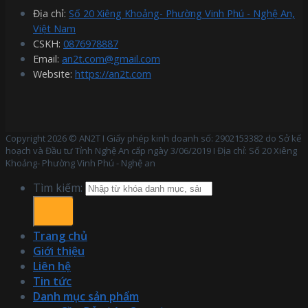
Địa chỉ:
Số 20 Xiêng Khoảng- Phường Vinh Phú - Nghệ An,
Việt Nam
CSKH:
0876978887
Email:
an2t.com@gmail.com
Website:
https://an2t.com
Copyright 2026 © AN2T I Giấy phép kinh doanh số: 2902153382 do Sở kế
hoạch và Đầu tư Tỉnh Nghệ An cấp ngày 3/06/2019 I Địa chỉ: Số 20 Xiêng
Khoảng- Phường Vinh Phú - Nghệ an
Tìm kiếm:
Trang chủ
Giới thiệu
Liên hệ
Tin tức
Danh mục sản phẩm