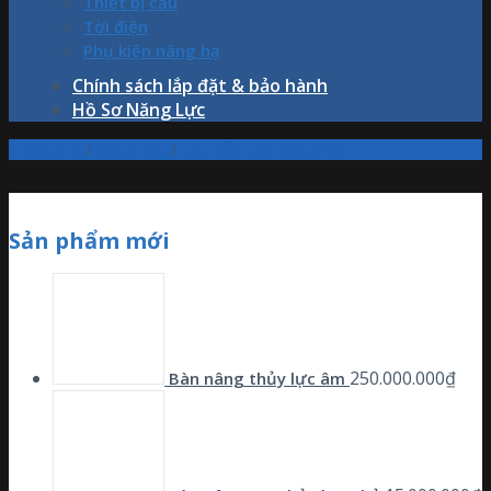
Thiết bị cẩu
Tời điện
Phụ kiện nâng hạ
Chính sách lắp đặt & bảo hành
Hồ Sơ Năng Lực
Trang chủ
/
Sản phẩm
/
Cầu Dẫn Lên Container
Sản phẩm mới
250.000.000
₫
Bàn nâng thủy lực âm