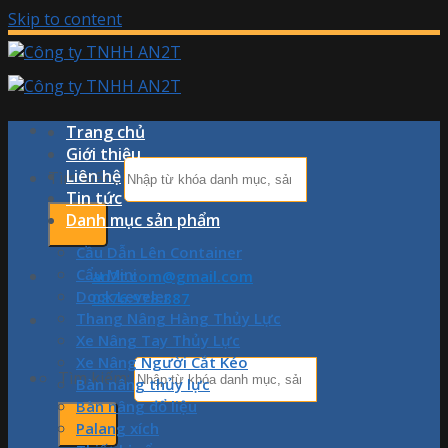
Skip to content
Trang chủ
Giới thiệu
Liên hệ
Tìm kiếm:
Tin tức
Danh mục sản phẩm
Cầu Dẫn Lên Container
Cẩu Mini
an2t.com@gmail.com
Dock Leveler
0876.978.887
Thang Nâng Hàng Thủy Lực
Xe Nâng Tay Thủy Lực
Xe Nâng Người Cắt Kéo
Tìm kiếm:
Bàn nâng thủy lực
Bàn nâng đổ liệu
Palang xích