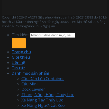
Copyright 2026 © AN2T I Giấy phép kinh doanh số: 2902153382 do Sở kế
hoạch và Đầu tư Tỉnh Nghệ An cấp ngày 3/06/2019 I Địa chỉ: Số 20 Xiêng
Khoảng- Phường Vinh Phú - Nghệ an
Tìm kiếm:
Trang chủ
Giới thiệu
Liên hệ
Tin tức
Danh mục sản phẩm
Cầu Dẫn Lên Container
Cẩu Mini
Dock Leveler
Thang Nâng Hàng Thủy Lực
Xe Nâng Tay Thủy Lực
Xe Nâng Người Cắt Kéo