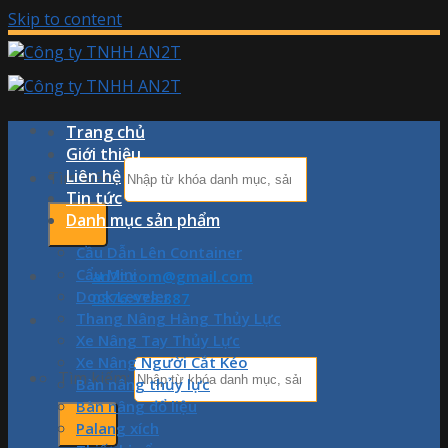
Skip to content
Trang chủ
Giới thiệu
Liên hệ
Tìm kiếm:
Tin tức
Danh mục sản phẩm
Cầu Dẫn Lên Container
Cẩu Mini
an2t.com@gmail.com
Dock Leveler
0876.978.887
Thang Nâng Hàng Thủy Lực
Xe Nâng Tay Thủy Lực
Xe Nâng Người Cắt Kéo
Tìm kiếm:
Bàn nâng thủy lực
Bàn nâng đổ liệu
Palang xích