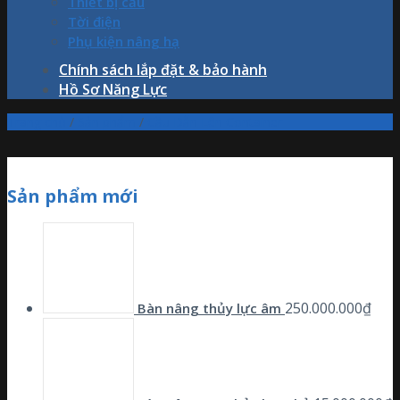
Thiết bị cẩu
Tời điện
Phụ kiện nâng hạ
Chính sách lắp đặt & bảo hành
Hồ Sơ Năng Lực
Trang chủ
/
Sản phẩm
/
Cầu Dẫn Lên Container
Sản phẩm mới
250.000.000
₫
Bàn nâng thủy lực âm