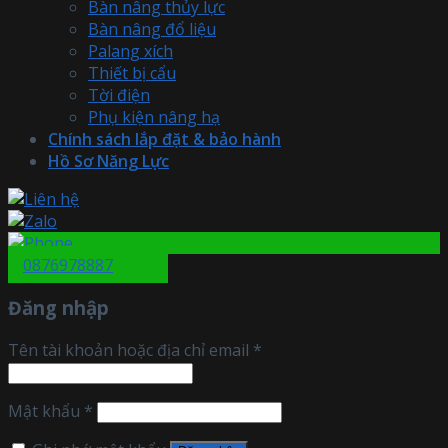
Bàn nâng thủy lực
Bàn nâng đổ liệu
Palang xích
Thiết bị cẩu
Tời điện
Phụ kiện nâng hạ
Chính sách lắp đặt & bảo hành
Hồ Sơ Năng Lực
0876978887
Đăng nhập
Tên tài khoản hoặc địa chỉ email
*
Mật khẩu
*