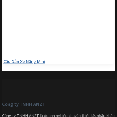
Cầu Dẫn Xe Nâng Mini
Công ty TNHH AN2T
Công ty TNHH AN2T là doanh nghiệp chuyên thiết kế, nhập khẩu