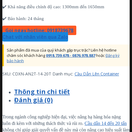
✔️ Khả năng điều chỉnh độ cao: 1300mm đến 1650mm
✔️ Bảo hành: 24 tháng
Gọi ngay hotline: 0918739678
Chat với nhân viên qua Zalo
Sản phẩm đã mua của quý khách gặp trục trặc? Liên hệ hotline
chăm sóc khách hàng
0918.739.678 - 0876.978.887
hoặc
Đăng ký
bảo hành
SKU:
CDXN-AN2T-14-20T
Danh mục:
Cầu Dẫn Lên Container
Thông tin chi tiết
Đánh giá (0)
Trong ngành công nghiệp hiện đại, việc nâng hạ hàng hóa nặng
luôn đi kèm với những thách thức và rủi ro.
Cầu dẫn 14 đến 20 tấn
không chỉ giúp giải quyết vấn đề này mà còn nâng cao hiệu suất làm