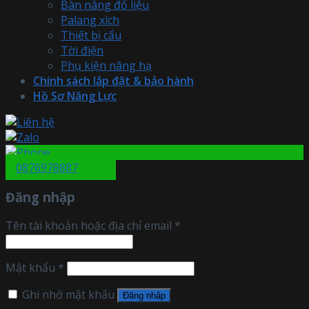
Bàn nâng đổ liệu
Palang xích
Thiết bị cẩu
Tời điện
Phụ kiện nâng hạ
Chính sách lắp đặt & bảo hành
Hồ Sơ Năng Lực
0876978887
Đăng nhập
Tên tài khoản hoặc địa chỉ email
*
Mật khẩu
*
Ghi nhớ mật khẩu
Đăng nhập