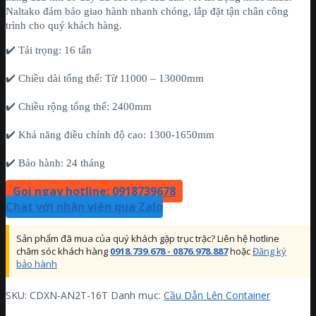
Naltako đảm bảo giao hành nhanh chóng, lắp đặt tận chân công
trình cho quý khách hàng.
✔️ Tải trọng: 16 tấn
✔️ Chiều dài tổng thể: Từ 11000 – 13000mm
✔️ Chiều rộng tổng thể: 2400mm
✔️ Khả năng điều chỉnh độ cao: 1300-1650mm
✔️ Bảo hành: 24 tháng
Gọi ngay hotline: 0918739678
Chat với nhân viên qua Zalo
Sản phẩm đã mua của quý khách gặp trục trặc? Liên hệ hotline
chăm sóc khách hàng
0918.739.678 - 0876.978.887
hoặc
Đăng ký
bảo hành
SKU:
CDXN-AN2T-16T
Danh mục:
Cầu Dẫn Lên Container