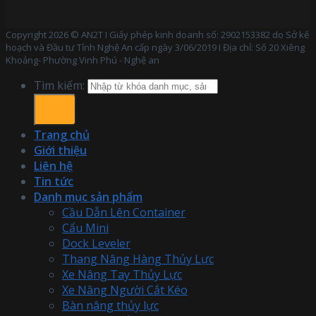
Copyright 2026 © AN2T I Giấy phép kinh doanh số: 2902153382 do Sở kế
hoạch và Đầu tư Tỉnh Nghệ An cấp ngày 3/06/2019 I Địa chỉ: Số 20 Xiêng
Khoảng- Phường Vinh Phú - Nghệ an
Tìm kiếm:
Trang chủ
Giới thiệu
Liên hệ
Tin tức
Danh mục sản phẩm
Cầu Dẫn Lên Container
Cẩu Mini
Dock Leveler
Thang Nâng Hàng Thủy Lực
Xe Nâng Tay Thủy Lực
Xe Nâng Người Cắt Kéo
Bàn nâng thủy lực