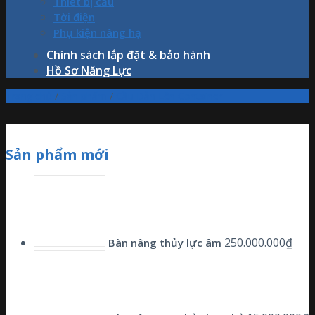
Thiết bị cẩu
Tời điện
Phụ kiện nâng hạ
Chính sách lắp đặt & bảo hành
Hồ Sơ Năng Lực
Trang chủ
/
Sản phẩm
/
Cầu Dẫn Lên Container
Sản phẩm mới
250.000.000
₫
Bàn nâng thủy lực âm