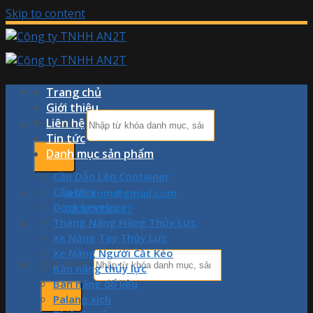
Skip to content
Trang chủ
Giới thiệu
Liên hệ
Tìm kiếm:
Tin tức
Danh mục sản phẩm
Cầu Dẫn Lên Container
Cẩu Mini
an2t.com@gmail.com
Dock Leveler
0876.978.887
Thang Nâng Hàng Thủy Lực
Xe Nâng Tay Thủy Lực
Xe Nâng Người Cắt Kéo
Tìm kiếm:
Bàn nâng thủy lực
Bàn nâng đổ liệu
Palang xích