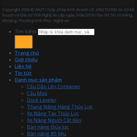
Copyright 2026 © AN2T I Giấy phép kinh doanh số: 2902153382 do Sở kế
hoạch và Đầu tư Tỉnh Nghệ An cấp ngày 3/06/2019 I Địa chỉ: Số 20 Xiêng
Khoảng- Phường Vinh Phú - Nghệ an
Tìm kiếm:
Trang chủ
Giới thiệu
Liên hệ
Tin tức
Danh mục sản phẩm
Cầu Dẫn Lên Container
Cẩu Mini
Dock Leveler
Thang Nâng Hàng Thủy Lực
Xe Nâng Tay Thủy Lực
Xe Nâng Người Cắt Kéo
Bàn nâng thủy lực
Bàn nâng đổ liệu