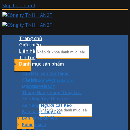
Skip to content
Trang chủ
Giới thiệu
Liên hệ
Tìm kiếm:
Tin tức
Danh mục sản phẩm
Cầu Dẫn Lên Container
Cẩu Mini
an2t.com@gmail.com
Dock Leveler
0876.978.887
Thang Nâng Hàng Thủy Lực
Xe Nâng Tay Thủy Lực
Xe Nâng Người Cắt Kéo
Tìm kiếm:
Bàn nâng thủy lực
Bàn nâng đổ liệu
Palang xích