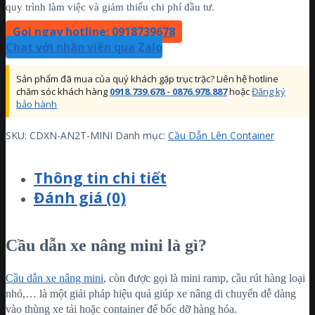
quy trình làm việc và giảm thiểu chi phí đầu tư.
Gọi ngay hotline: 0918739678
Chat với nhân viên qua Zalo
Sản phẩm đã mua của quý khách gặp trục trặc? Liên hệ hotline
chăm sóc khách hàng
0918.739.678 - 0876.978.887
hoặc
Đăng ký
bảo hành
SKU:
CDXN-AN2T-MINI
Danh mục:
Cầu Dẫn Lên Container
Thông tin chi tiết
Đánh giá (0)
Cầu dẫn xe nâng mini là gì?
Cầu dẫn xe nâng mini
, còn được gọi là mini ramp, cầu rút hàng loại
nhỏ,… là một giải pháp hiệu quả giúp xe nâng di chuyển dễ dàng
vào thùng xe tải hoặc container để bốc dỡ hàng hóa.