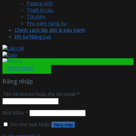
Palang xích
Thiết bị cẩu
Tời điện
Phụ kiện nâng hạ
Chính sách lắp đặt & bảo hành
Hồ Sơ Năng Lực
0876978887
Đăng nhập
Tên tài khoản hoặc địa chỉ email
*
Mật khẩu
*
Ghi nhớ mật khẩu
Đăng nhập