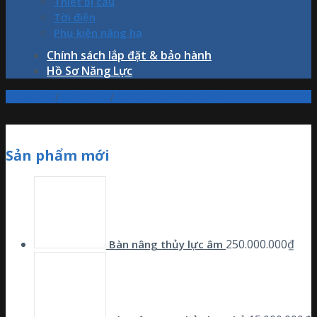
Thiết bị cẩu
Tời điện
Phụ kiện nâng hạ
Chính sách lắp đặt & bảo hành
Hồ Sơ Năng Lực
Trang chủ
/
Sản phẩm
/
Cầu Dẫn Lên Container
Sản phẩm mới
250.000.000
₫
Bàn nâng thủy lực âm