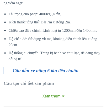
nghiêm ngặt:
Tải trọng cho phép: 4000kg (4 tấn).
Kích thước tổng thể: Dài 7m x Rộng 2m.
Chiều cao điều chỉnh: Linh hoạt từ 1200mm đến 1400mm.
Độ chân đỡ: Sử dụng vít me, khoảng điều chỉnh lên xuống
20cm.
Hệ thống di chuyển: Trang bị bánh xe chịu lực, dễ dàng thay
đổi vị trí.
Cầu dẫn xe nâng 6 tấn tiêu chuẩn
Cấu tạo chi tiết sản phẩm
Cầu dẫn xe nâng tải trọng 4 tấn
được thiết kế với lớp lưới dập giãn,
Xem thêm
chống trượt hiệu quả