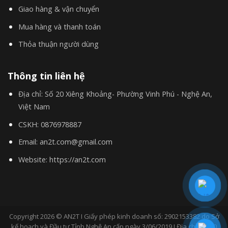
Giao hàng & vận chuyển
Mua hàng và thanh toán
Thỏa thuận người dùng
Thông tin liên hệ
Địa chỉ:
Số 20 Xiêng Khoảng- Phường Vinh Phú - Nghệ An,
Việt Nam
CSKH:
0876978887
Email:
an2t.com@gmail.com
Website:
https://an2t.com
Copyright 2026 © AN2T I Giấy phép kinh doanh số: 2902153382 do Sở
kế hoạch và Đầu tư Tỉnh Nghệ An cấp ngày 3/06/2019 I Địa chỉ: Số 20