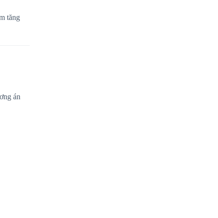
ằm tăng
ương án