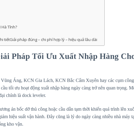
 Hà Tĩnh?
 tiếtGiải pháp đúng – chi phí hợp lý – hiệu quả lâu dài
iải Pháp Tối Ưu Xuất Nhập Hàng Ch
KCN Vũng Áng, KCN Gia Lách, KCN Bắc Cẩm Xuyên hay các cụm công
hu cầu tối ưu hoạt động xuất nhập hàng ngày càng trở nên quan trọng. M
ại chính là dock leveler.
ương án bốc dỡ thủ công hoặc cầu dẫn tạm thời khiến quá trình lên xu
m giảm hiệu suất vận hành. Đây cũng là lý do ngày càng nhiều nhà máy t
ống kho vận.