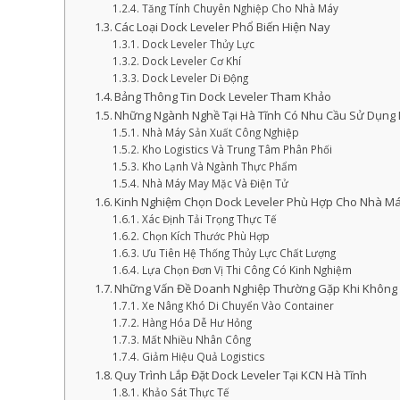
Tăng Tính Chuyên Nghiệp Cho Nhà Máy
Các Loại Dock Leveler Phổ Biến Hiện Nay
Dock Leveler Thủy Lực
Dock Leveler Cơ Khí
Dock Leveler Di Động
Bảng Thông Tin Dock Leveler Tham Khảo
Những Ngành Nghề Tại Hà Tĩnh Có Nhu Cầu Sử Dụng 
Nhà Máy Sản Xuất Công Nghiệp
Kho Logistics Và Trung Tâm Phân Phối
Kho Lạnh Và Ngành Thực Phẩm
Nhà Máy May Mặc Và Điện Tử
Kinh Nghiệm Chọn Dock Leveler Phù Hợp Cho Nhà M
Xác Định Tải Trọng Thực Tế
Chọn Kích Thước Phù Hợp
Ưu Tiên Hệ Thống Thủy Lực Chất Lượng
Lựa Chọn Đơn Vị Thi Công Có Kinh Nghiệm
Những Vấn Đề Doanh Nghiệp Thường Gặp Khi Không 
Xe Nâng Khó Di Chuyển Vào Container
Hàng Hóa Dễ Hư Hỏng
Mất Nhiều Nhân Công
Giảm Hiệu Quả Logistics
Quy Trình Lắp Đặt Dock Leveler Tại KCN Hà Tĩnh
Khảo Sát Thực Tế