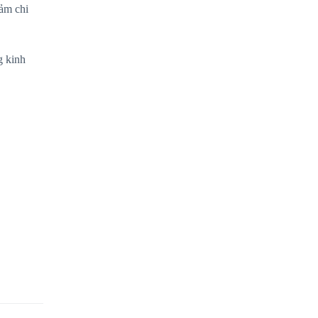
iảm chi
g kinh