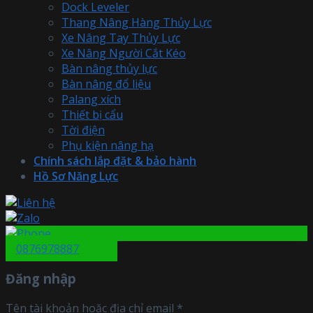
Dock Leveler
Thang Nâng Hàng Thủy Lực
Xe Nâng Tay Thủy Lực
Xe Nâng Người Cắt Kéo
Bàn nâng thủy lực
Bàn nâng đổ liệu
Palang xích
Thiết bị cẩu
Tời điện
Phụ kiện nâng hạ
Chính sách lắp đặt & bảo hành
Hồ Sơ Năng Lực
0876978887
Đăng nhập
Tên tài khoản hoặc địa chỉ email
*