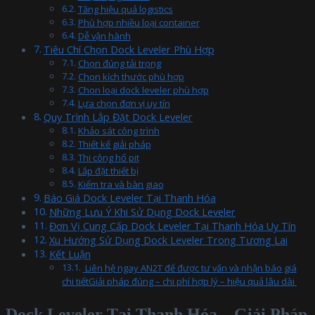
Tăng hiệu quả logistics
Phù hợp nhiều loại container
Dễ vận hành
Tiêu Chí Chọn Dock Leveler Phù Hợp
Chọn đúng tải trọng
Chọn kích thước phù hợp
Chọn loại dock leveler phù hợp
Lựa chọn đơn vị uy tín
Quy Trình Lắp Đặt Dock Leveler
Khảo sát công trình
Thiết kế giải pháp
Thi công hố pit
Lắp đặt thiết bị
Kiểm tra và bàn giao
Báo Giá Dock Leveler Tại Thanh Hóa
Những Lưu Ý Khi Sử Dụng Dock Leveler
Đơn Vị Cung Cấp Dock Leveler Tại Thanh Hóa Uy Tín
Xu Hướng Sử Dụng Dock Leveler Trong Tương Lai
Kết Luận
Liên hệ ngay AN2T để được tư vấn và nhận báo giá
chi tiếtGiải pháp đúng – chi phí hợp lý – hiệu quả lâu dài
Dock Leveler Tại Thanh Hóa – Giải Pháp