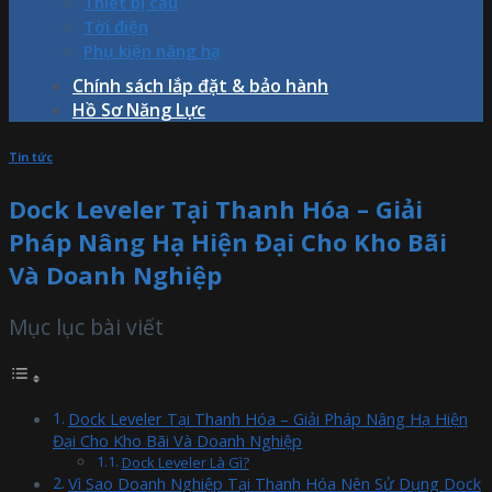
Thiết bị cẩu
Tời điện
Phụ kiện nâng hạ
Chính sách lắp đặt & bảo hành
Hồ Sơ Năng Lực
Tin tức
Dock Leveler Tại Thanh Hóa – Giải
Pháp Nâng Hạ Hiện Đại Cho Kho Bãi
Và Doanh Nghiệp
Mục lục bài viết
Dock Leveler Tại Thanh Hóa – Giải Pháp Nâng Hạ Hiện
Đại Cho Kho Bãi Và Doanh Nghiệp
Dock Leveler Là Gì?
Vì Sao Doanh Nghiệp Tại Thanh Hóa Nên Sử Dụng Dock