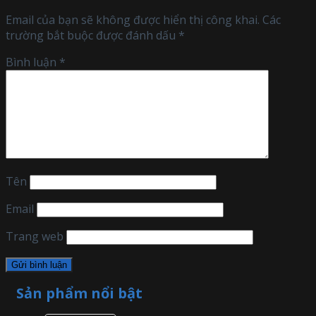
Email của bạn sẽ không được hiển thị công khai.
Các
trường bắt buộc được đánh dấu
*
Bình luận
*
Tên
Email
Trang web
Sản phẩm nổi bật