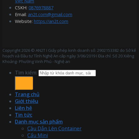
Việt Nam
CSKH:
0876978887
Email:
an2t.com@gmail.com
Website:
https://an2t.com
Copyright 2026 © AN2T I Giấy phép kinh doanh số: 2902153382 do Sở kế
hoạch và Đầu tư Tỉnh Nghệ An cấp ngày 3/06/2019 I Địa chỉ: Số 20 Xiêng
Khoảng- Phường Vinh Phú - Nghệ an
Tìm kiếm:
Trang chủ
Giới thiệu
Liên hệ
Tin tức
Danh mục sản phẩm
Cầu Dẫn Lên Container
Cẩu Mini