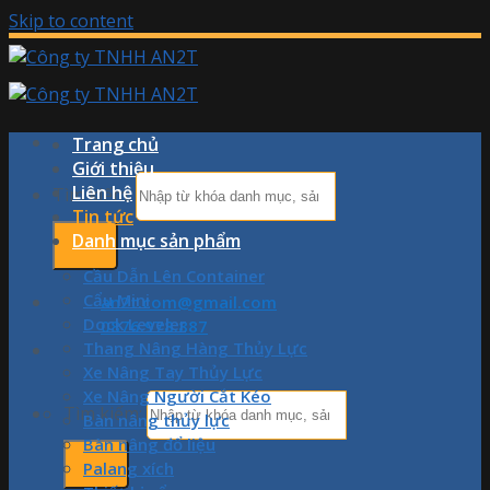
Skip to content
Trang chủ
Giới thiệu
Liên hệ
Tìm kiếm:
Tin tức
Danh mục sản phẩm
Cầu Dẫn Lên Container
Cẩu Mini
an2t.com@gmail.com
Dock Leveler
0876.978.887
Thang Nâng Hàng Thủy Lực
Xe Nâng Tay Thủy Lực
Xe Nâng Người Cắt Kéo
Tìm kiếm:
Bàn nâng thủy lực
Bàn nâng đổ liệu
Palang xích