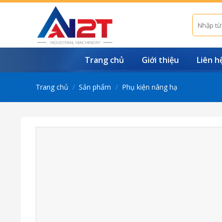
Skip
to
Tìm
kiếm:
content
Trang chủ
Giới thiệu
Liên h
Trang chủ
/
Sản phẩm
/
Phụ kiện nâng hạ