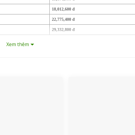
18,012,600 đ
22,775,400 đ
29,332,800 đ
ng tải, AN2T cung cấp đầy đủ các model thuộc dòng YE3 (dòng hiệu su
Xem thêm
80V (mô tơ chân chạy)
đang có sẵn tại kho:
), YE3-100L2-4 (3kw), YE3-112M-4 (4kw), YE3-132S-4 (5.5kw).
L-4 (15kw).
 mã lớn nhất là YE3-225S-4 (37kw).
hiệp.