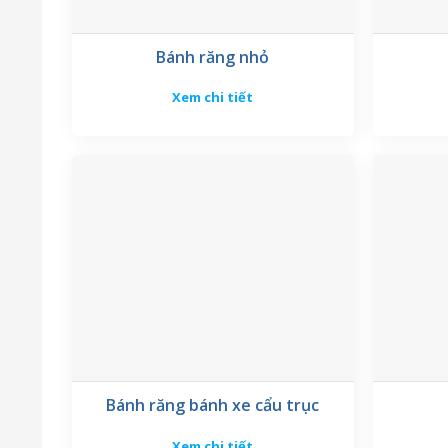
Phụ kiện cầu trục palang tại AN2T có thiết kế chắc chắn vớ
Bánh răng nhỏ
Vỏ động cơ:
Chế tạo từ gang đúc nguyên khối hoặc hợp
chóng.
Xem chi tiết
Chân đế (Chân chạy):
Phần chân đế vững chãi giúp cố 
Rotor và Stator:
Sử dụng dây đồng 100% chịu nhiệt c
nóng hay sụt áp.
Hộp cực điện:
Thiết kế kín nước, an toàn cho người đấ
Động cơ 380V (mô tơ chân chạy) được sử dụng cho công v
Bánh răng bánh xe cẩu trục
Xem chi tiết