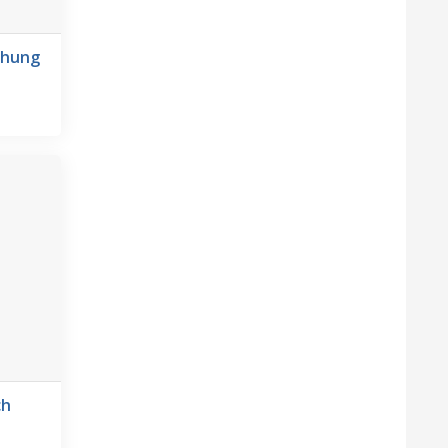
khung
anh
i đa.
không bị
ch