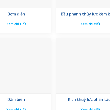
i các bộ phận được gia công tỉ mỉ:
Bơm điện
Bầu phanh thủy lực kèm 
 kim nhôm, bên ngoài có các cánh tản nhiệt dọc thân giúp làm mát nh
Xem chi tiết
Xem chi tiết
định motor vào bệ máy hoặc dầm biên cầu trục, giảm thiểu rung lắc tố
ao, đảm bảo
Động cơ 380V (mô tơ chân chạy)
hoạt động liên tục mà 
u nối.
iệc gì?
Dầm biên
Kích thuỷ lực phân tá
Xem chi tiết
Xem chi tiết