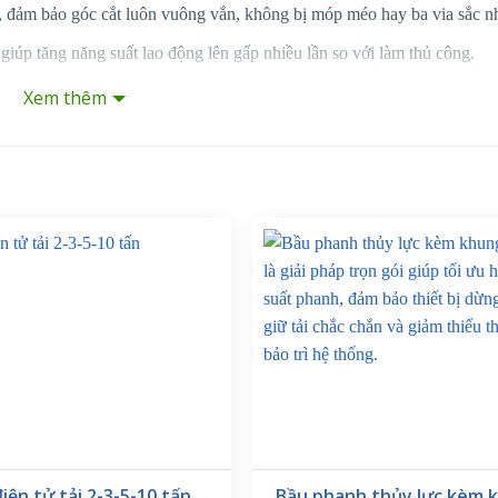
, đảm bảo góc cắt luôn vuông vắn, không bị móp méo hay ba via sắc n
 giúp tăng năng suất lao động lên gấp nhiều lần so với làm thủ công.
ực dầu nên không gây tiếng ồn lớn và hoàn toàn không phát sinh bụi ki
Xem thêm
Giá (VNĐ)
9,830,000
nh mẽ.
u cắt hở giúp dễ dàng đưa phôi vào từ nhiều hướng. Màu xanh dương 
n diện và vệ sinh.
ấm, inox hoặc thép V có độ dày vừa phải, phù hợp cho các xưởng gia cô
iện tử tải 2-3-5-10 tấn
Bầu phanh thủy lực kèm 