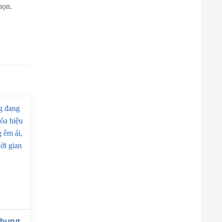
họn.
m loại
đặc trưng
ng tủ bảng
khung