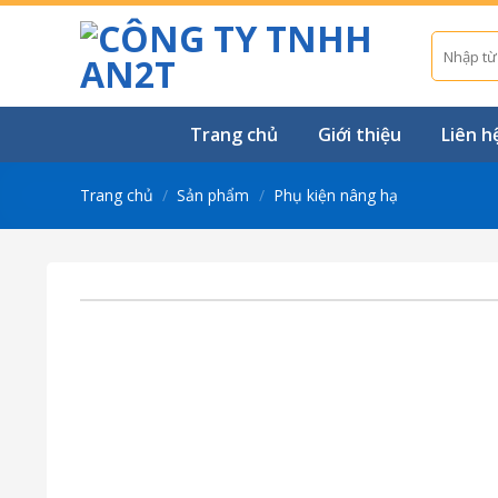
Skip
to
Tìm
kiếm:
content
Trang chủ
Giới thiệu
Liên h
Trang chủ
/
Sản phẩm
/
Phụ kiện nâng hạ