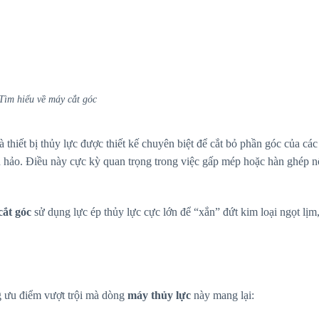
Tìm hiểu về máy cắt góc
 thiết bị thủy lực được thiết kế chuyên biệt để cắt bỏ phần góc của cá
àn hảo. Điều này cực kỳ quan trọng trong việc gấp mép hoặc hàn ghép nố
cắt góc
sử dụng lực ép thủy lực cực lớn để “xắn” đứt kim loại ngọt lịm
 ưu điểm vượt trội mà dòng
máy thủy lực
này mang lại: