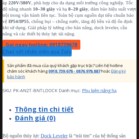
áp
220V/380V
, phù hợp cho đa dạng môi trường công nghiệp. Tốc
độ nâng nhanh
10–30 giây
và hạ
8–20 giây
, đảm bảo hiệu suất vượt
trội trong vận hành liên tục. Toàn bộ cụm nguồn đạt tiêu chuẩn bảo
vệ
IP54/IP55
, chống bụi – chống nước, tăng độ bền và độ ổn định
khi sử dụng. Giải pháp lý tưởng cho bàn nâng, dock leveler, cầu
nâng và các thiết bị thủy lực tải nặng.
Gọi ngay hotline: 0918739678
Chat với nhân viên qua Zalo
Sản phẩm đã mua của quý khách gặp trục trặc? Liên hệ hotline
chăm sóc khách hàng
0918.739.678 - 0876.978.887
hoặc
Đăng ký
bảo hành
SKU:
PK-AN2T-BNTLDOCK
Danh mục:
Phụ kiện nâng hạ
Thông tin chi tiết
Đánh giá (0)
Bộ nguồn thủy lực
Dock Leveler
là “trái tim” của hệ thống sàn