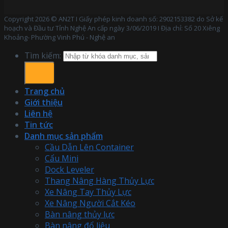
Copyright 2026 © AN2T I Giấy phép kinh doanh số: 2902153382 do Sở kế
hoạch và Đầu tư Tỉnh Nghệ An cấp ngày 3/06/2019 I Địa chỉ: Số 20 Xiêng
Khoảng- Phường Vinh Phú - Nghệ an
Tìm kiếm:
Trang chủ
Giới thiệu
Liên hệ
Tin tức
Danh mục sản phẩm
Cầu Dẫn Lên Container
Cẩu Mini
Dock Leveler
Thang Nâng Hàng Thủy Lực
Xe Nâng Tay Thủy Lực
Xe Nâng Người Cắt Kéo
Bàn nâng thủy lực
Bàn nâng đổ liệu