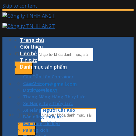
Skip to content
Trang chủ
Giới thiệu
Liên hệ
Tìm kiếm:
Tin tức
Danh mục sản phẩm
Cầu Dẫn Lên Container
Cẩu Mini
an2t.com@gmail.com
Dock Leveler
0876.978.887
Thang Nâng Hàng Thủy Lực
Xe Nâng Tay Thủy Lực
Xe Nâng Người Cắt Kéo
Tìm kiếm:
Bàn nâng thủy lực
Bàn nâng đổ liệu
Palang xích