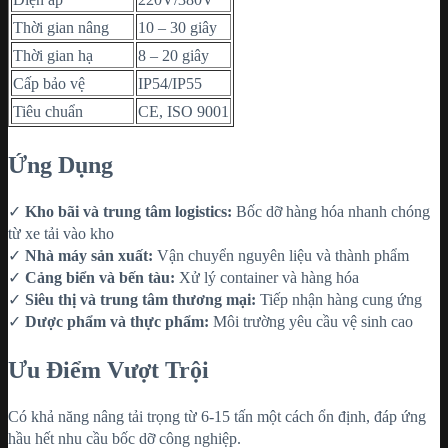
Thời gian nâng
10 – 30 giây
Thời gian hạ
8 – 20 giây
Cấp bảo vệ
IP54/IP55
Tiêu chuẩn
CE, ISO 9001
Ứng Dụng
✓
Kho bãi và trung tâm logistics:
Bốc dỡ hàng hóa nhanh chóng
từ xe tải vào kho
✓
Nhà máy sản xuất:
Vận chuyển nguyên liệu và thành phẩm
✓
Cảng biển và bến tàu:
Xử lý container và hàng hóa
✓
Siêu thị và trung tâm thương mại:
Tiếp nhận hàng cung ứng
✓
Dược phẩm và thực phẩm:
Môi trường yêu cầu vệ sinh cao
Ưu Điểm Vượt Trội
Có khả năng nâng tải trọng từ 6-15 tấn một cách ổn định, đáp ứng
hầu hết nhu cầu bốc dỡ công nghiệp.