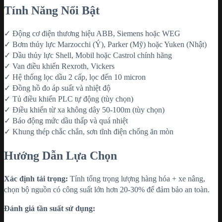
Tính Năng Nổi Bật
✓ Động cơ điện thương hiệu ABB, Siemens hoặc WEG
✓ Bơm thủy lực Marzocchi (Ý), Parker (Mỹ) hoặc Yuken (Nhật)
✓ Dầu thủy lực Shell, Mobil hoặc Castrol chính hãng
✓ Van điều khiển Rexroth, Vickers
✓ Hệ thống lọc dầu 2 cấp, lọc đến 10 micron
✓ Đồng hồ đo áp suất và nhiệt độ
✓ Tủ điều khiển PLC tự động (tùy chọn)
✓ Điều khiển từ xa không dây 50-100m (tùy chọn)
✓ Báo động mức dầu thấp và quá nhiệt
✓ Khung thép chắc chắn, sơn tĩnh điện chống ăn mòn
Hướng Dẫn Lựa Chọn
Xác định tải trọng:
Tính tổng trọng lượng hàng hóa + xe nâng,
chọn bộ nguồn có công suất lớn hơn 20-30% để đảm bảo an toàn.
Đánh giá tần suất sử dụng: