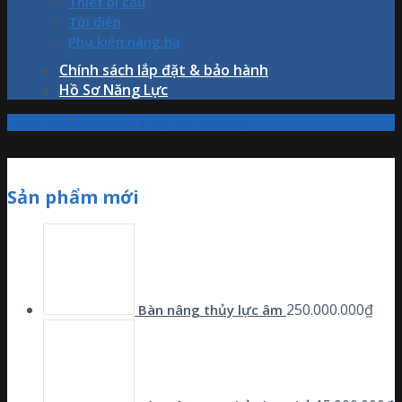
Thiết bị cẩu
Tời điện
Phụ kiện nâng hạ
Chính sách lắp đặt & bảo hành
Hồ Sơ Năng Lực
Trang chủ
/
Sản phẩm
/
Phụ kiện nâng hạ
Sản phẩm mới
250.000.000
₫
Bàn nâng thủy lực âm