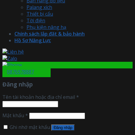
Bàn nâng đổ liệu
Palang xích
Thiết bị cẩu
Tời điện
Phụ kiện nâng hạ
Chính sách lắp đặt & bảo hành
Hồ Sơ Năng Lực
0876978887
Đăng nhập
Tên tài khoản hoặc địa chỉ email
*
Mật khẩu
*
Ghi nhớ mật khẩu
Đăng nhập