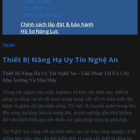
Thiết bị cẩu
Tời điện
Phụ kiện nâng hạ
Chính sách lắp đặt & bảo hành
Hồ Sơ Năng Lực
Tin tức
Thiết Bị Nâng Hạ Uy Tín Nghệ An
Thiết Bị Nâng Hạ Uy Tín Nghệ An – Giải Pháp Tối Ưu Cho
Kho Xưởng Và Nhà Máy
Trong các ngành sản xuất, logistics và kho vận hiện nay, thiết bị
nâng hạ đóng vai trò rất quan trọng trong việc tối ưu hiệu suất vận
hành và giảm chi phí nhân công. Từ việc di chuyển pallet trong kho
đến nâng hạ hàng hóa tải trọng lớn, doanh nghiệp gần như không
thể vận hành hiệu quả nếu thiếu các giải pháp nâng hạ phù hợp.
Tại Nghệ An, cùng với sự phát triển của các khu công nghiệp và hệ
thống kho vận, nhu cầu tìm kiếm đơn vị cung cấp thiết bị nâng hạ