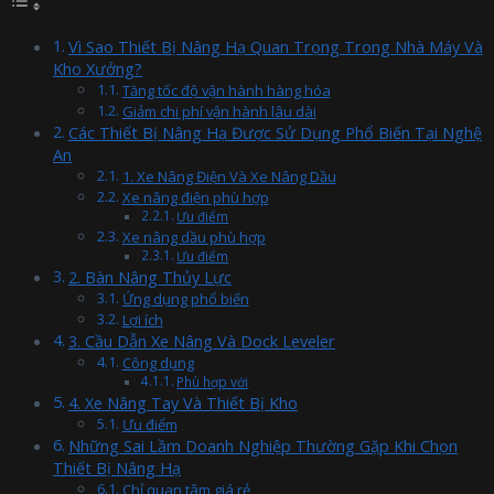
Vì Sao Thiết Bị Nâng Hạ Quan Trọng Trong Nhà Máy Và
Kho Xưởng?
Tăng tốc độ vận hành hàng hóa
Giảm chi phí vận hành lâu dài
Các Thiết Bị Nâng Hạ Được Sử Dụng Phổ Biến Tại Nghệ
An
1. Xe Nâng Điện Và Xe Nâng Dầu
Xe nâng điện phù hợp
Ưu điểm
Xe nâng dầu phù hợp
Ưu điểm
2. Bàn Nâng Thủy Lực
Ứng dụng phổ biến
Lợi ích
3. Cầu Dẫn Xe Nâng Và Dock Leveler
Công dụng
Phù hợp với
4. Xe Nâng Tay Và Thiết Bị Kho
Ưu điểm
Những Sai Lầm Doanh Nghiệp Thường Gặp Khi Chọn
Thiết Bị Nâng Hạ
Chỉ quan tâm giá rẻ