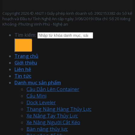
Copyright 2026 © AN2T I Giấy phép kinh doanh số: 2902153382 do Sở kế
hoạch và Đầu tư Tỉnh Nghệ An cấp ngày 3/06/2019 I Địa chỉ: Số 20 Xiêng
Khoảng- Phường Vinh Phú - Nghệ an
Tìm kiếm:
Trang chủ
Giới thiệu
Liên hệ
Tin tức
Danh mục sản phẩm
Cầu Dẫn Lên Container
Cẩu Mini
Dock Leveler
Thang Nâng Hàng Thủy Lực
Xe Nâng Tay Thủy Lực
Xe Nâng Người Cắt Kéo
Bàn nâng thủy lực