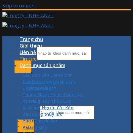
Skip to content
Trang chủ
Giới thiệu
Liên hệ
Tìm kiếm:
Tin tức
Danh mục sản phẩm
Cầu Dẫn Lên Container
Cẩu Mini
an2t.com@gmail.com
Dock Leveler
0876.978.887
Thang Nâng Hàng Thủy Lực
Xe Nâng Tay Thủy Lực
Xe Nâng Người Cắt Kéo
Tìm kiếm:
Bàn nâng thủy lực
Bàn nâng đổ liệu
Palang xích