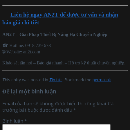
Liên hệ ngay AN2T để được tư vấn và nhận
báo giá chi tiết
AN2T – Giải Pháp Thiết Bị Nâng Hạ Chuyên Nghiệp
☎ Hotline: 0918 739 678
🌐 Website: an2t.com
Khảo sát tận nơi – Báo giá nhanh – Hỗ trợ kỹ thuật chuyên nghiệp.
This entry was posted in
Tin tức
. Bookmark the
permalink
.
Để lại một bình luận
Email của bạn sẽ không được hiển thị công khai.
Các
trường bắt buộc được đánh dấu
*
Bình luận
*