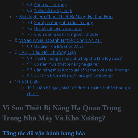
Chọn sai tải trọng
Thiếu hỗ trợ kỹ thuật
Kinh Nghiệm Chọn Thiết Bị Nâng Hạ Phù Hợp
Xác định đúng nhu cầu sử dụng
Ưu tiên độ bền và an toàn
Chọn đơn vị có kinh nghiệm thực tế
Vì Sao Nhiều Doanh Nghiệp Chọn AN2T?
Ưu điểm khi lựa chọn AN2T
FAQ – Câu Hỏi Thường Gặp
Thiết bị nâng hạ nào phù hợp cho kho logistics?
Có nên mua thiết bị nâng hạ giá rẻ?
Bàn nâng thủy lực có gia công theo yêu cầu không?
AN2T có hỗ trợ kỹ thuật tại Nghệ An không?
Kết Luận
Liên hệ ngay AN2T để được tư vấn và nhận báo giá
chi tiết
Vì Sao Thiết Bị Nâng Hạ Quan Trọng
Trong Nhà Máy Và Kho Xưởng?
Tăng tốc độ vận hành hàng hóa