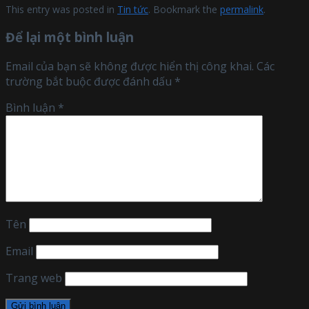
This entry was posted in
Tin tức
. Bookmark the
permalink
.
Để lại một bình luận
Email của bạn sẽ không được hiển thị công khai.
Các
trường bắt buộc được đánh dấu
*
Bình luận
*
Tên
Email
Trang web