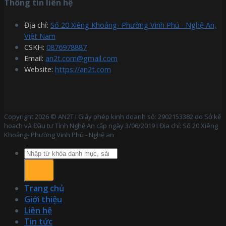
Thông tin liên hệ
Địa chỉ:
Số 20 Xiêng Khoảng- Phường Vinh Phú - Nghệ An,
Việt Nam
CSKH:
0876978887
Email:
an2t.com@gmail.com
Website:
https://an2t.com
Copyright 2026 © AN2T I Giấy phép kinh doanh số: 2902153382 do Sở kế
hoạch và Đầu tư Tỉnh Nghệ An cấp ngày 3/06/2019 I Địa chỉ: Số 20 Xiêng
Khoảng- Phường Vinh Phú - Nghệ an
Tìm
kiếm:
Trang chủ
Giới thiệu
Liên hệ
Tin tức