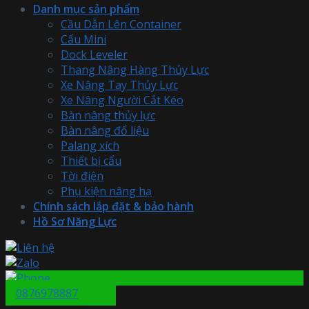
Danh mục sản phẩm
Cầu Dẫn Lên Container
Cẩu Mini
Dock Leveler
Thang Nâng Hàng Thủy Lực
Xe Nâng Tay Thủy Lực
Xe Nâng Người Cắt Kéo
Bàn nâng thủy lực
Bàn nâng đổ liệu
Palang xích
Thiết bị cẩu
Tời điện
Phụ kiện nâng hạ
Chính sách lắp đặt & bảo hành
Hồ Sơ Năng Lực
0876978887