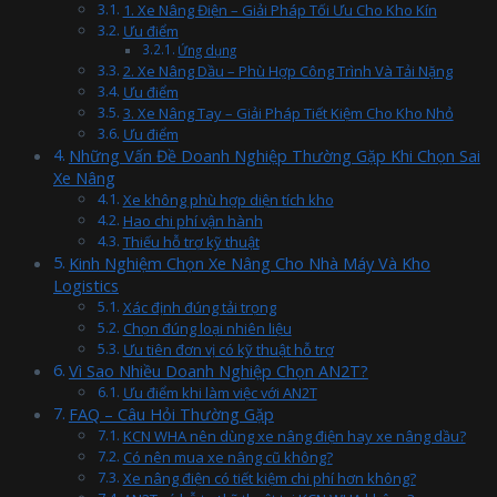
1. Xe Nâng Điện – Giải Pháp Tối Ưu Cho Kho Kín
Ưu điểm
Ứng dụng
2. Xe Nâng Dầu – Phù Hợp Công Trình Và Tải Nặng
Ưu điểm
3. Xe Nâng Tay – Giải Pháp Tiết Kiệm Cho Kho Nhỏ
Ưu điểm
Những Vấn Đề Doanh Nghiệp Thường Gặp Khi Chọn Sai
Xe Nâng
Xe không phù hợp diện tích kho
Hao chi phí vận hành
Thiếu hỗ trợ kỹ thuật
Kinh Nghiệm Chọn Xe Nâng Cho Nhà Máy Và Kho
Logistics
Xác định đúng tải trọng
Chọn đúng loại nhiên liệu
Ưu tiên đơn vị có kỹ thuật hỗ trợ
Vì Sao Nhiều Doanh Nghiệp Chọn AN2T?
Ưu điểm khi làm việc với AN2T
FAQ – Câu Hỏi Thường Gặp
KCN WHA nên dùng xe nâng điện hay xe nâng dầu?
Có nên mua xe nâng cũ không?
Xe nâng điện có tiết kiệm chi phí hơn không?