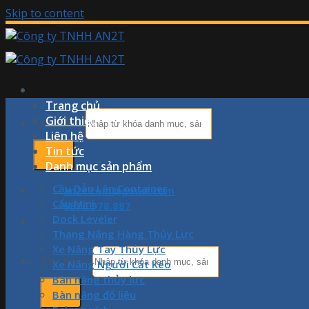
Skip to content
Trang chủ
Giới thiệu
Tìm kiếm:
Liên hệ
Tin tức
Danh mục sản phẩm
Cầu Dẫn Lên Container
an2t.com@gmail.com
Cẩu Mini
0876.978.887
Dock Leveler
Thang Nâng Hàng Thủy Lực
Xe Nâng Tay Thủy Lực
Tìm kiếm:
Xe Nâng Người Cắt Kéo
Bàn nâng thủy lực
Bàn nâng đổ liệu