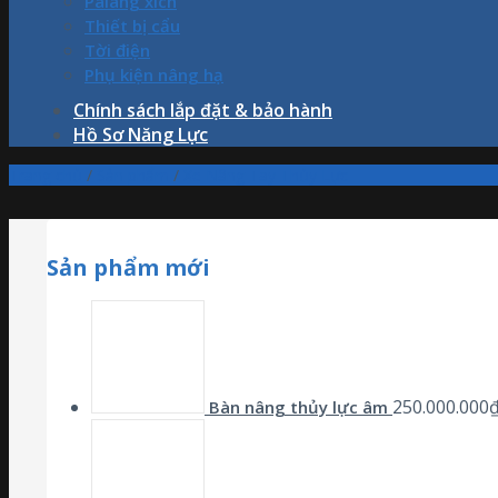
Palang xích
Thiết bị cẩu
Tời điện
Phụ kiện nâng hạ
Chính sách lắp đặt & bảo hành
Hồ Sơ Năng Lực
Trang chủ
/
Sản phẩm
/
Xe Nâng Tay Thủy Lực
Sản phẩm mới
250.000.000
Bàn nâng thủy lực âm